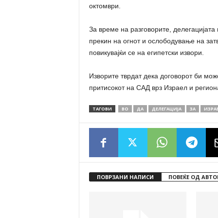
октомври.
За време на разговорите, делегацијата 
прекин на огнот и ослободување на зат
повикувајќи се на египетски извори.
Изворите тврдат дека договорот би мож
притисокот на САД врз Израел и регио
ТАГОВИ
ВО
ДА
ДЕЛЕГАЦИЈА
ЗА
ИЗРА
ПОВРЗАНИ НАПИСИ
ПОВЕЌЕ ОД АВТО