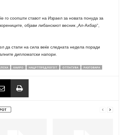
ќе го соопшти ставот на Израел за новата понуда за
ворениците, објави либанскиот весник „Ал-Ахбар“,
ел да стапи на сила веќе следната недела поради
налните дипломатски напори.
ЕЛСКА
КАИРО
НАЦРТПРЕДЛОГОТ
ОТПАТУВА
РАЗГОВАРА
РОТ