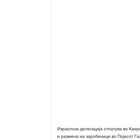
Израелска делегација отпатува во Каиро
и размена на заробеници во Појасот Га