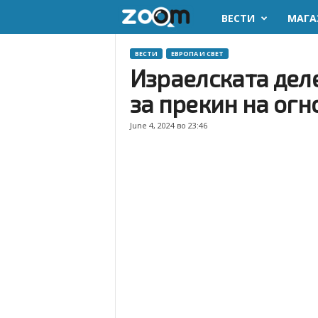
ВЕСТИ
МАГА
z
o
ВЕСТИ
ЕВРОПА И СВЕТ
Израелската дел
o
за прекин на огно
m
June 4, 2024 во 23:46
.
m
k