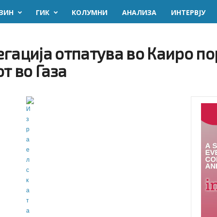
ЗИН
ГИК
KОЛУМНИ
AНАЛИЗА
ИНТЕРВЈУ
егација отпатува во Каиро п
т во Газа