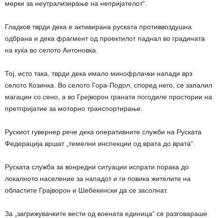
мерки за неутрализирање на непријателот“.
Гладков тврди дека е активирана руската противвоздушна
одбрана и дека фрагмент од проектилот паднал во градината
на куќа во селото Антоновка.
Тој, исто така, тврди дека имало минофрлачки напади врз
селото Козинка. Во селото Гора-Подол, според него, се запалил
магацин со сено, а во Грејворон гранати погодиле простории на
претпријатие за моторно транспортирање.
Рускиот гувернер рече дека оперативните служби на Руската
Федерација вршат „темелни инспекции од врата до врата“.
Руската служба за вонредни ситуации испрати порака до
локалното население за нападот и ги повика жителите на
областите Грајворон и Шебекински да се засолнат.
За „загрижувачките вести од воената единица“ се разговараше