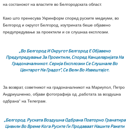
на состанокот на властите во Белгородската област.
Како што пренесува Укринформ според руските медиуми, во
Белгород и округот Белгород, изутрината беше објавено
предупредување за проектили и се слушнаа експлозии.
„Во Белгород И Округот Белгород Е Објавено
Предупредување За Проектили, Според Канцеларијата На
Градоначалникот. Серија Експлозии Се Слушнале Во
Центарот На Градот“, Се Вели Во Извештајот.
За возврат, советникот на градоначалникот на Мариупол, Петро
Андриушченко, објави фотографија од „работата за воздушна
одбрана“ на Телеграм.
„Белгород. Руската Воздушна Одбрана Повторно Гранатира
Цивили Во Време Кога Русите Ги Продаваат Нашите Ракети