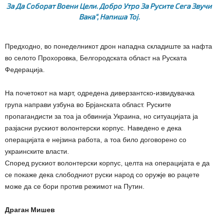
За Да Соборат Воени Цели. Добро Утро За Русите Сега Звучи
Вака“, Напиша Тој.
Предходно, во понеделникот дрон нападна складиште за нафта
во селото Прохоровка, Белгородската област на Руската
Федерација.
На почетокот на март, одредена диверзантско-извидувачка
група направи узбуна во Брјанската област. Руските
пропагандисти за тоа ја обвинија Украина, но ситуацијата ја
разјасни рускиот волонтерски корпус. Наведено е дека
операцијата е нејзина работа, а тоа било договорено со
украинските власти.
Според рускиот волонтерски корпус, целта на операцијата е да
се покаже дека слободниот руски народ со оружје во рацете
може да се бори против режимот на Путин.
Драган Мишев