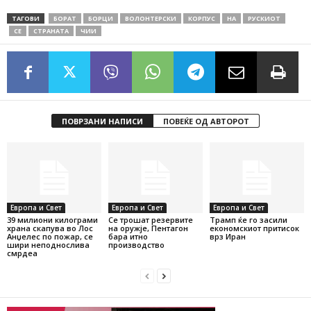
ТАГОВИ
БОРАТ
БОРЦИ
ВОЛОНТЕРСКИ
КОРПУС
НА
РУСКИОТ
СЕ
СТРАНАТА
ЧИИ
ПОВРЗАНИ НАПИСИ
ПОВЕЌЕ ОД АВТОРОТ
Европа и Свет
Европа и Свет
Европа и Свет
39 милиони килограми
Се трошат резервите
Трамп ќе го засили
храна скапува во Лос
на оружје, Пентагон
економскиот притисок
Анџелес по пожар, се
бара итно
врз Иран
шири неподнослива
производство
смрдеа