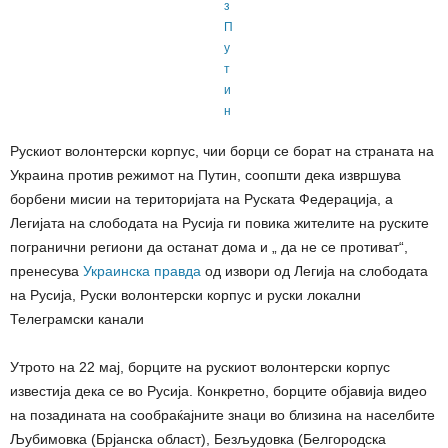
Рускиот волонтерски корпус, чии борци се борат на страната на
Украина против режимот на Путин, соопшти дека извршува
борбени мисии на територијата на Руската Федерација, а
Легијата на слободата на Русија ги повика жителите на руските
погранични региони да останат дома и „ да не се противат“,
пренесува
Украинска правда
од извори од Легија на слободата
на Русија, Руски волонтерски корпус и руски локални
Телеграмски канали
Утрото на 22 мај, борците на рускиот волонтерски корпус
известија дека се во Русија. Конкретно, борците објавија видео
на позадината на сообраќајните знаци во близина на населбите
Љубимовка (Брјанска област), Безљудовка (Белгородска