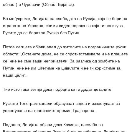
област) и Чуровичи (Област Брјанск).
Во меѓувреме, Легијата на слободата на Русија, која се бори на
страната на Украина, сними видео порака во која ги повикува
Русите да се борат за Русија без Путин.
Потоа легијата објави апел до жителите на пограничните руски
области: „Останете дома, не се спротивставувајте и не плашете
се; ние не сме ваши непријатели. За разлика од зомбите на
Путин, ние не им штетиме на цивилите и не ги користиме за
наши цели“.
Тие исто така ветија дека подоцна ќе ги дадат деталите.
Руските Телеграм канали објавуваат видеа и известуваат за
уништување на граничниот премин Грајворона.
Подоцна, Легијата објави дека Козинка, населба во
Белгородската област во Русија, била ослободена. Легијата на