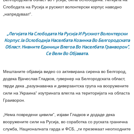
Слободата на Русија и рускиот волонтерски корпус наводно
„напредуваат“.
„Легијата На Слободата На Русија И Рускиот Волонтерски
Корпус Ја Ослободија Населбата Козинка Во Белгородската
Област. Нивните Единици Влегоа Во Населбата Граиворон“,
Се Вели Во Објавата.
Мештаните објавија видео со активирана сирена во Белгород,
додека Вјачеслав Гладков, гувернер на Белгородската област,
тврди дека „разузнавачка и диверзантска група на вооружените
сили на Украина“ изутрината влегла на територијата на областа
Граиворон.
„Нема повредени цивили“, изјави Гладков и додаде дека
вооружените сили на Русија, во соработка со руската гранична
служба, Националната гарда и ФСБ, „ги преземаат неопходните