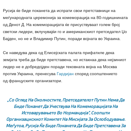
Русија ќе биде поканета да испрати свои претставници на
меѓународната церемонија за комеморација на 80-годишнината
од Денот Д. На комеморацијата ќе присуствуваат голем број
светски лидери, вклучувајќи го и американскиот претседател Џо
Бајден, но не и Владимир Путин, поради војната во Украина.
Се наведува дека од Елисејската палата прифатиле дека
земјата треба да биде претставена, но истакнаа дека нејзиниот
лидер не е добредојден поради тековната војна на Москва
против Украина, пренесува
Гардијан
според соопштението
од француските организатори.
„Со Оглед На Околностите, Претседателот Путин Нема Да
Биде Поканет Да Учествува На Комеморацијата На
Истоварувањето Во Нормандија“, Соопшти
Организацискиот Комитет На Мисијата За Ослободување.
Меѓутоа, Русија Ќе Биде Поканета Да Биде Претставена За