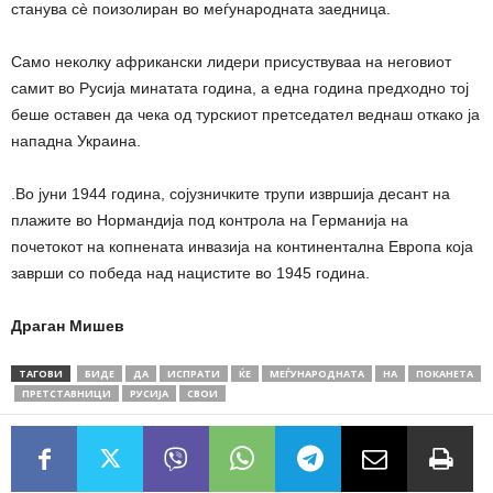
станува сè поизолиран во меѓународната заедница.
Само неколку африкански лидери присуствуваа на неговиот
самит во Русија минатата година, а една година предходно тој
беше оставен да чека од турскиот претседател веднаш откако ја
нападна Украина.
.Во јуни 1944 година, сојузничките трупи извршија десант на
плажите во Нормандија под контрола на Германија на
почетокот на копнената инвазија на континентална Европа која
заврши со победа над нацистите во 1945 година.
Драган Мишев
ТАГОВИ
БИДЕ
ДА
ИСПРАТИ
ЌЕ
МЕЃУНАРОДНАТА
НА
ПОКАНЕТА
ПРЕТСТАВНИЦИ
РУСИЈА
СВОИ