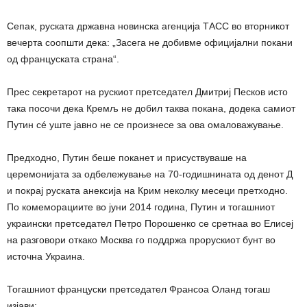
Сепак, руската државна новинска агенција ТАСС во вторникот
вечерта соопшти дека: „Засега не добивме официјални покани
од француската страна“.
Прес секретарот на рускиот претседател Дмитриј Песков исто
така посочи дека Кремљ не добил таква покана, додека самиот
Путин сé уште јавно не се произнесе за ова омаловажување.
Предходно, Путин беше поканет и присуствуваше на
церемонијата за одбележување на 70-годишнината од денот Д
и покрај руската анексија на Крим неколку месеци претходно.
По комеморациите во јуни 2014 година, Путин и тогашниот
украински претседател Петро Порошенко се сретнаа во Елисеј
на разговори откако Москва го поддржа прорускиот бунт во
источна Украина.
Тогашниот француски претседател Франсоа Оланд тогаш
изјави: