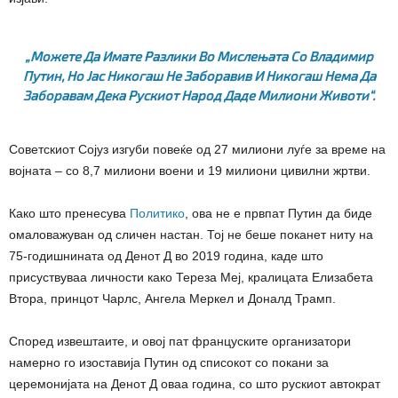
„Можете Да Имате Разлики Во Мислењата Со Владимир
Путин, Но Јас Никогаш Не Заборавив И Никогаш Нема Да
Заборавам Дека Рускиот Народ Даде Милиони Животи“.
Советскиот Сојуз изгуби повеќе од 27 милиони луѓе за време на
војната – со 8,7 милиони воени и 19 милиони цивилни жртви.
Како што пренесува
Политико
, ова не е првпат Путин да биде
омаловажуван од сличен настан. Тој не беше поканет ниту на
75-годишнината од Денот Д во 2019 година, каде што
присуствуваа личности како Тереза Меј, кралицата Елизабета
Втора, принцот Чарлс, Ангела Меркел и Доналд Трамп.
Според извештаите, и овој пат француските организатори
намерно го изоставија Путин од списокот со покани за
церемонијата на Денот Д оваа година, со што рускиот автократ