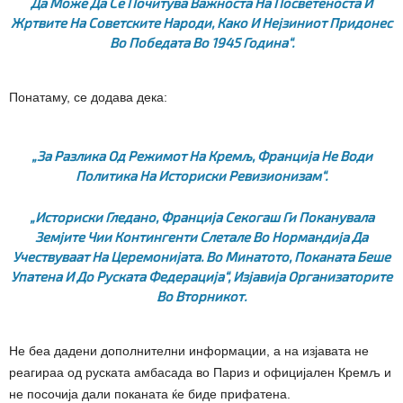
Да Може Да Се Почитува Важноста На Посветеноста И
Жртвите На Советските Народи, Како И Нејзиниот Придонес
Во Победата Во 1945 Година“.
Понатаму, се додава дека:
„За Разлика Од Режимот На Кремљ, Франција Не Води
Политика На Историски Ревизионизам“.
„Историски Гледано, Франција Секогаш Ги Поканувала
Земјите Чии Контингенти Слетале Во Нормандија Да
Учествуваат На Церемонијата. Во Минатото, Поканата Беше
Упатена И До Руската Федерација“, Изјавија Организаторите
Во Вторникот.
Не беа дадени дополнителни информации, а на изјавата не
реагираа од руската амбасада во Париз и официјален Кремљ и
не посочија дали поканата ќе биде прифатена.