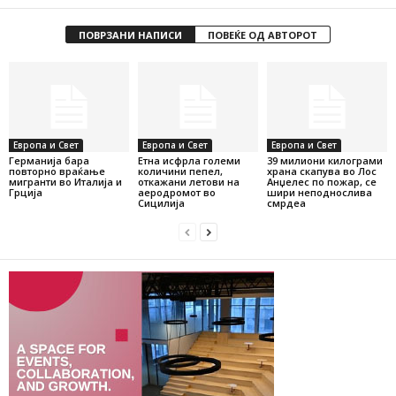
ПОВРЗАНИ НАПИСИ
ПОВЕЌЕ ОД АВТОРОТ
Европа и Свет
Европа и Свет
Европа и Свет
Германија бара
Етна исфрла големи
39 милиони килограми
повторно враќање
количини пепел,
храна скапува во Лос
мигранти во Италија и
откажани летови на
Анџелес по пожар, се
Грција
аеродромот во
шири неподнослива
Сицилија
смрдеа