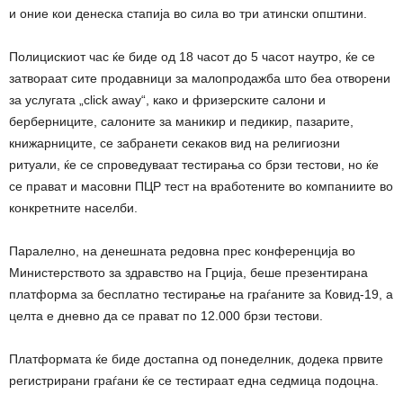
и оние кои денеска стапија во сила во три атински општини.
Полицискиот час ќе биде од 18 часот до 5 часот наутро, ќе се
затвораат сите продавници за малопродажба што беа отворени
за услугата „click away“, како и фризерските салони и
берберниците, салоните за маникир и педикир, пазарите,
книжарниците, се забранети секаков вид на религиозни
ритуали, ќе се спроведуваат тестирања со брзи тестови, но ќе
се прават и масовни ПЦР тест на вработените во компаниите во
конкретните населби.
Паралелно, на денешната редовна прес конференција во
Министерството за здравство на Грција, беше презентирана
платформа за бесплатно тестирање на граѓаните за Ковид-19, а
целта е дневно да се прават по 12.000 брзи тестови.
Платформата ќе биде достапна од понеделник, додека првите
регистрирани граѓани ќе се тестираат една седмица подоцна.