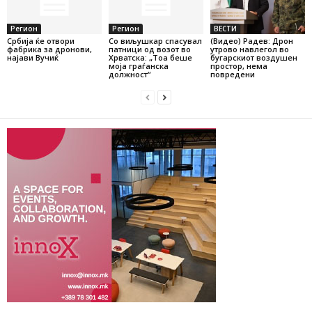
Регион
Регион
ВЕСТИ
Србија ќе отвори
Со виљушкар спасувал
(Видео) Радев: Дрон
фабрика за дронови,
патници од возот во
утрово навлегол во
најави Вучиќ
Хрватска: „Тоа беше
бугарскиот воздушен
моја граѓанска
простор, нема
должност“
повредени