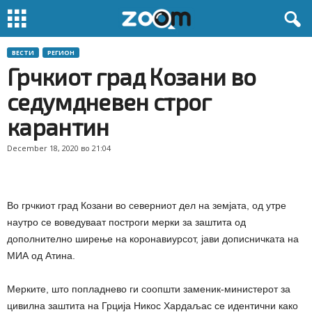
ВЕСТИ
РЕГИОН
Грчкиот град Козани во
седумдневен строг
карантин
December 18, 2020 во 21:04
Во грчкиот град Козани во северниот дел на земјата, од утре
наутро се воведуваат построги мерки за заштита од
дополнително ширење на коронавиурсот, јави дописничката на
МИА од Атина.
Мерките, што попладнево ги соопшти заменик-министерот за
цивилна заштита на Грција Никос Хардаљас се идентични како