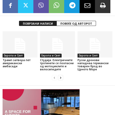
ПОВРЗАНИ НАПИСИ
ПОВЕЌЕ ОД АВТОРОТ
Европа и Свет
Европа и Свет
Европа и Свет
Трамп затвора пет
Студија: Електричните
Руски дронови
американски
тротинети се поопасни
нападнаа германски
амбасади
од мотоциклите и
товарен брод во
велосипедите
Црното Море