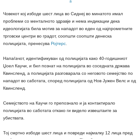
Човекот кoj избоде шест лица во Сиднеј во минатото имал
проблеми со менталното здравје и нема индикации дека
идеологијата била мотив за нападот во еден од најпрометните
трговски центри во градот, соопшти соопшти денеска
полицијата, пренесува
Ројтерс
.
Напаѓачот, идентификуван од полицијата како 40-годишниот
Џоел Каучи, и бил познат на полицијата во соседната држава
Квинсленд, а полицијата разговарала со неговото семејство по
нападот во саботата, според полицијата од Нов Јужен Велс и од
Квинсленд.
Семејството на Каучи го препознало и ја контактирало
полицијата во саботата откако ги видело извештаите за
убиствата.
Тој смртно избоде шест лица и повреди најмалку 12 лица пред