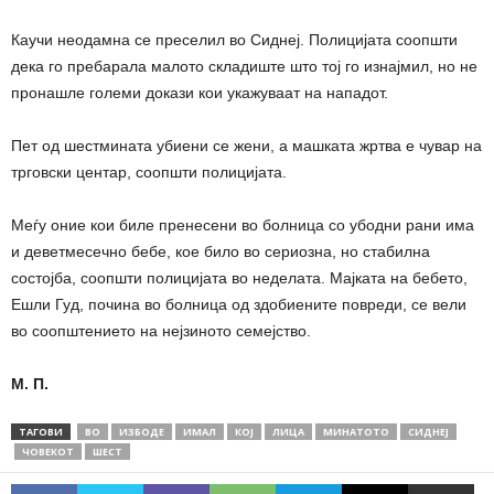
Каучи неодамна се преселил во Сиднеј. Полицијата соопшти
дека го пребарала малото складиште што тој го изнајмил, но не
пронашле големи докази кои укажуваат на нападот.
Пет од шестмината убиени се жени, а машката жртва е чувар на
трговски центар, соопшти полицијата.
Меѓу оние кои биле пренесени во болница со убодни рани има
и деветмесечно бебе, кое било во сериозна, но стабилна
состојба, соопшти полицијата во неделата. Мајката на бебето,
Ешли Гуд, почина во болница од здобиените повреди, се вели
во соопштението на нејзиното семејство.
М. П.
ТАГОВИ
ВО
ИЗБОДЕ
ИМАЛ
КOJ
ЛИЦА
МИНАТОТО
СИДНЕЈ
ЧОВЕКОТ
ШЕСТ