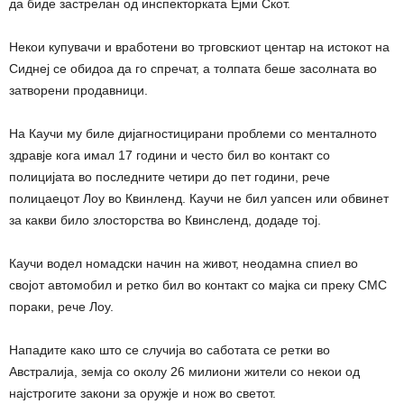
да биде застрелан од инспекторката Ејми Скот.
Некои купувачи и вработени во трговскиот центар на истокот на
Сиднеј се обидоа да го спречат, а толпата беше засолната во
затворени продавници.
На Каучи му биле дијагностицирани проблеми со менталното
здравје кога имал 17 години и често бил во контакт со
полицијата во последните четири до пет години, рече
полицаецот Лоу во Квинленд. Каучи не бил уапсен или обвинет
за какви било злосторства во Квинсленд, додаде тој.
Каучи водел номадски начин на живот, неодамна спиел во
својот автомобил и ретко бил во контакт со мајка си преку СМС
пораки, рече Лоу.
Нападите како што се случија во саботата се ретки во
Австралија, земја со околу 26 милиони жители со некои од
најстрогите закони за оружје и нож во светот.