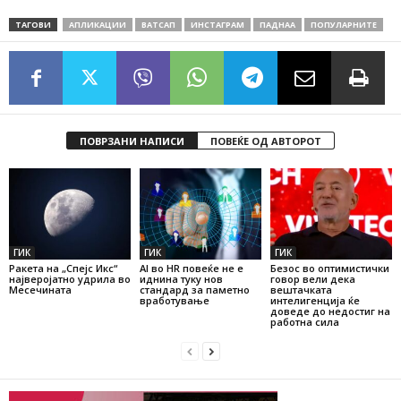
ТАГОВИ
АПЛИКАЦИИ
ВАТСАП
ИНСТАГРАМ
ПАДНАА
ПОПУЛАРНИТЕ
ПОВРЗАНИ НАПИСИ
ПОВЕЌЕ ОД АВТОРОТ
ГИК
ГИК
ГИК
Ракета на „Спејс Икс“
AI во HR повеќе не е
Безос во оптимистички
најверојатно удрила во
иднина туку нов
говор вели дека
Месечината
стандард за паметно
вештачката
вработување
интелигенција ќе
доведе до недостиг на
работна сила