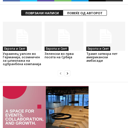
ПОВРЗАНИ НАПИСИ
ПОВЕЌЕ ОД АВТОРОТ
Европа и Свет
Европа и Свет
Европа и Свет
Украинец уапсен во
Зеленски во прва
Трамп затвора пет
Германија, осомничен
посета на Србија
американски
за шпионажа на
амбасади
одбранбена компанија