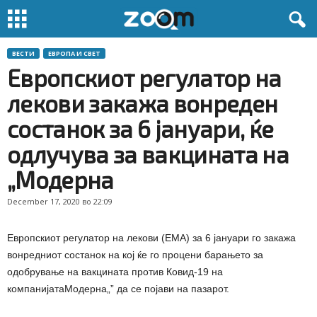
ВЕСТИ
ЕВРОПА И СВЕТ
Европскиот регулатор на
лекови закажа вонреден
состанок за 6 јануари, ќе
одлучува за вакцината на
„Модерна
December 17, 2020 во 22:09
Европскиот регулатор на лекови (ЕМА) за 6 јануари го закажа
вонредниот состанок на кој ќе го процени барањето за
одобрување на вакцината против Ковид-19 на
компанијатаМодерна„” да се појави на пазарот.