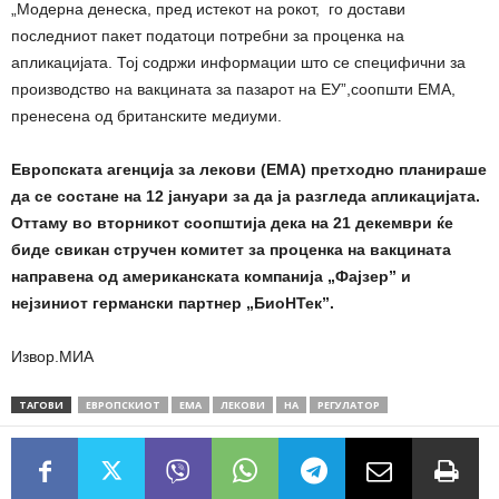
„Модерна денеска, пред истекот на рокот, го достави
последниот пакет податоци потребни за проценка на
апликацијата. Тој содржи информации што се специфични за
производство на вакцината за пазарот на ЕУ”,соопшти ЕМА,
пренесена од британските медиуми.
Европската агенција за лекови (ЕМА) претходно планираше
да се состане на 12 јануари за да ја разгледа апликацијата.
Оттаму во вторникот соопштија дека на 21 декември ќе
биде свикан стручен комитет за проценка на вакцината
направена од американската компанија „Фајзер” и
нејзиниот германски партнер „БиоНТек”.
Извор.МИА
ТАГОВИ
ЕВРОПСКИОТ
ЕМА
ЛЕКОВИ
НА
РЕГУЛАТОР