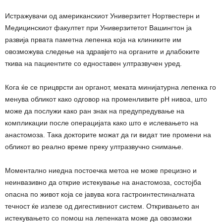
Истражувачи од американскиот Универзитет Нортвестерн и
Медицинскиот факултет при Универзитетот Вашингтон ја
развија првата паметна лепенка која на клиниките им
овозможува следење на здравјето на органите и длабоките
ткива на пациентите со едноставен ултразвучен уред.
Кога ќе се прицврсти ан органот, меката минијатурна лепенка го
менува обликот како одговор на променливите pH нивоа, што
може да послужи како ран знак на предупредување на
компликации после операцијата како што е ислевањето на
анастомоза. Така докторите можат да ги видат тие промени на
обликот во реално време преку ултразвучно снимање.
Моментално ниедна постоечка метоа не може прецизно и
неинвазивно да открие истекување на анастомоза, состојба
опасна по живот која се јавува кога гастроинтестиналната
течност ќе излезе од дигестивниот систем. Откривањето ан
истекувањето со помош на лепенката може да овозможи