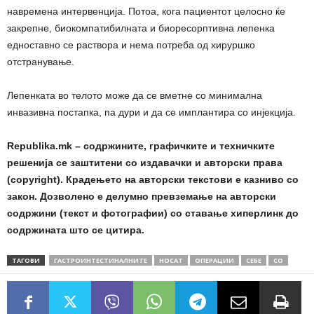
навремена интервенција. Потоа, кога пациентот целосно ќе
закрепне, биокомпатибилната и биоресорптивна лепенка
едноставно се раствора и нема потреба од хируршко
отстранување.
Лепенката во телото може да се вметне со минимална
инвазивна постапка, па дури и да се имплантира со инјекција.
Republika.mk – содржините, графичките и техничките
решенија се заштитени со издавачки и авторски права
(copyright). Крадењето на авторски текстови е казниво со
закон. Дозволено е делумно превземање на авторски
содржини (текст и фотографии) со ставање хиперлинк до
содржината што се цитира.
ТАГОВИ
ГАСТРОИНТЕСТИНАЛНИТЕ
НОСАТ
ОПЕРАЦИИ
СЕБЕ
СО