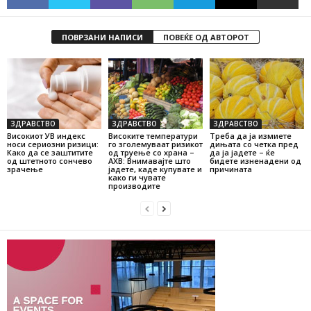
ПОВРЗАНИ НАПИСИ
ПОВЕЌЕ ОД АВТОРОТ
ЗДРАВСТВО
ЗДРАВСТВО
ЗДРАВСТВО
Високиот УВ индекс
Високите температури
Треба да ја измиете
носи сериозни ризици:
го зголемуваат ризикот
дињата со четка пред
Како да се заштитите
од труење со храна –
да ја јадете – ќе
од штетното сончево
АХВ: Внимавајте што
бидете изненадени од
зрачење
јадете, каде купувате и
причината
како ги чувате
производите