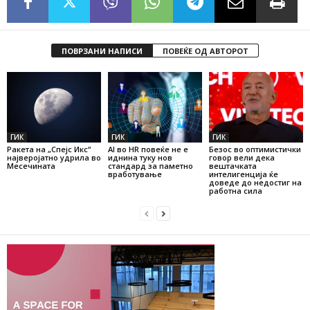
ПОВРЗАНИ НАПИСИ
ПОВЕЌЕ ОД АВТОРОТ
ГИК
ГИК
ГИК
Ракета на „Спејс Икс“
AI во HR повеќе не е
Безос во оптимистички
најверојатно удрила во
иднина туку нов
говор вели дека
Месечината
стандард за паметно
вештачката
вработување
интелигенција ќе
доведе до недостиг на
работна сила