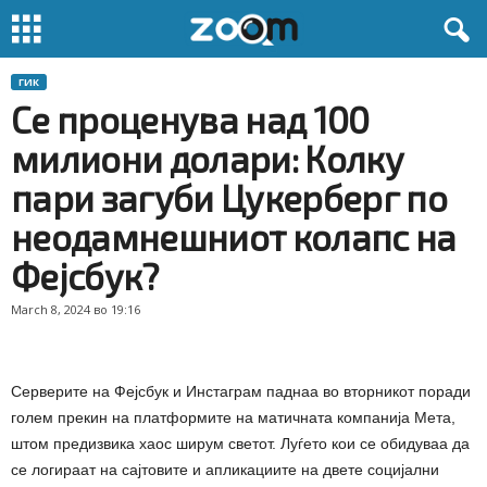
ГИК
Се проценува над 100
милиони долари: Колку
пари загуби Цукерберг по
неодамнешниот колапс на
Фејсбук?
March 8, 2024 во 19:16
Серверите на Фејсбук и Инстаграм паднаа во вторникот поради
голем прекин на платформите на матичната компанија Мета,
штом предизвика хаос ширум светот. Луѓето кои се обидуваа да
се логираат на сајтовите и апликациите на двете социјални