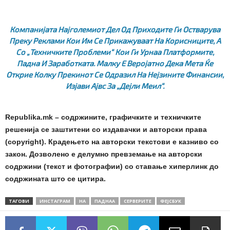
Компанијата Најголемиот Дел Од Приходите Ги Остварува
Преку Реклами Кои Им Се Прикажуваат На Корисниците, А
Со „техничките Проблеми“ Кои Ги Урнаа Платформите,
Падна И Заработката. Малку Е Веројатно Дека Мета Ќе
Открие Колку Прекинот Се Одразил На Нејзините Финансии,
Изјави Ајвс За „Дејли Меил“.
Republika.mk – содржините, графичките и техничките
решенија се заштитени со издавачки и авторски права
(copyright). Крадењето на авторски текстови е казниво со
закон. Дозволено е делумно превземање на авторски
содржини (текст и фотографии) со ставање хиперлинк до
содржината што се цитира.
ТАГОВИ
ИНСТАГРАМ
НА
ПАДНАА
СЕРВЕРИТЕ
ФЕЈСБУК