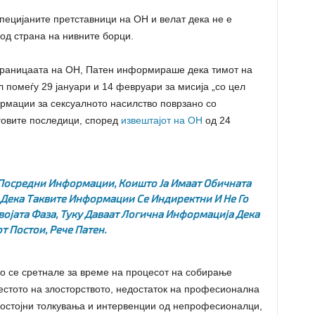
ецијаните претставници на ОН и велат дека не е
од страна на нивните борци.
траницаата на ОН, Патен информираше дека тимот на
 помеѓу 29 јануари и 14 февруари за мисија „со цел
рмации за сексуалното насилство поврзано со
еговите последици, според
извештајот на ОН
од 24
 Посредни Информации, Коишто Ја Имаат Обичната
и Дека Таквите Информации Се Индиректни И Не Го
ојата Фаза, Туку Даваат Логична Информација Дека
т Постои, Рече Патен.
о се сретнале за време на процесот на собирање
стото на злосторството, недостаток на професионална
остојни толкувања и интервенции од непрофесионалци,