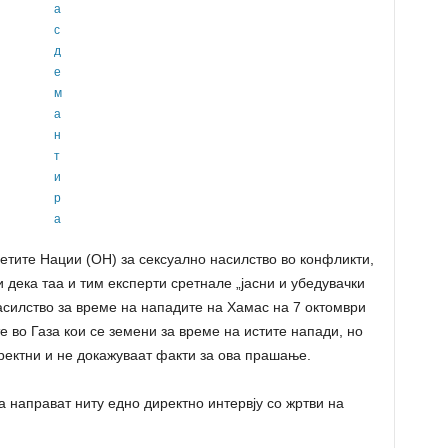
етите Нации (ОН) за сексуално насилство во конфликти,
 дека таа и тим експерти сретнале „јасни и убедувачки
силство за време на нападите на Хамас на 7 октомври
е во Газа кои се земени за време на истите напади, но
ректни и не докажуваат факти за ова прашање.
а направат ниту едно директно интервју со жртви на