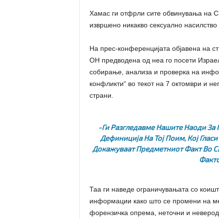
Хамас ги отфрли сите обвинувања на Сп
извршено никакво сексуално насилство 
На прес-конференцијата објавена на с
ОН предводена од неа го посети Израел
собирање, анализа и проверка на инфо
конфликти“ во текот на 7 октомври и н
страни.
-Ги Разгледавме Нашите Наоди За
Дефиниција На Тој Поим, Кој Глас
Докажуваат Предметниот Факт Во Св
Факто
Таа ги наведе ограничувањата со коишт
информации како што се промени на ме
форензичка опрема, неточни и неверод