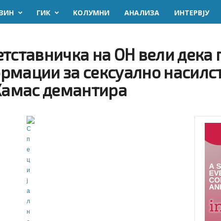
ЗИН
ГИК
KОЛУМНИ
AНАЛИЗА
ИНТЕРВЈУ
тставничка на ОН вели дека п
рмации за сексуално насилст
 Хамас демантира