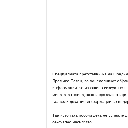
Специјалната претставничка на Обедин
Прамила Патен, во понеделникот објави
информации“ за извршено сексуално на
минатата година, како и врз заложницит
таа вели дека тие информации се инди
Таа исто така посочи дека не успеале д
сексуално насилство.