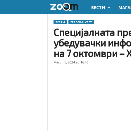
ВЕСТИ
МАГА
z
o
ВЕСТИ
ЕВРОПА И СВЕТ
Специјалната пре
o
убедувачки инфо
m
на 7 октомври –
.
March 6, 2024 во 16:46
m
k