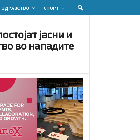
ЗДРАВСТВО
СПОРТ
остојат јасни и
во во нападите