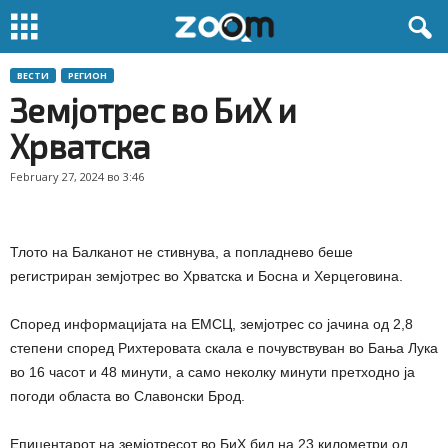
ВЕСТИ
РЕГИОН
Земјотрес во БиХ и
Хрватска
February 27, 2024 во 3:46
Тлото на Балканот не стивнува, а попладнево беше
регистриран земјотрес во Хрватска и Босна и Херцеговина.
Според информацијата на ЕМСЦ, земјотрес со јачина од 2,8
степени според Рихтеровата скала е почувствуван во Бања Лука
во 16 часот и 48 минути, а само неколку минути претходно ја
погоди областа во Славонски Брод.
Епицентарот на земјотресот во БиХ бил на 23 километри од