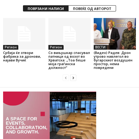
ПОВРЗАНИ НАПИСИ
ПОВЕЌЕ ОД АВТОРОТ
Регион
Регион
ВЕСТИ
Србија ќе отвори
Со виљушкар спасувал
(Видео) Радев: Дрон
фабрика за дронови,
патници од возот во
утрово навлегол во
најави Вучиќ
Хрватска: „Тоа беше
бугарскиот воздушен
моја граѓанска
простор, нема
должност“
повредени