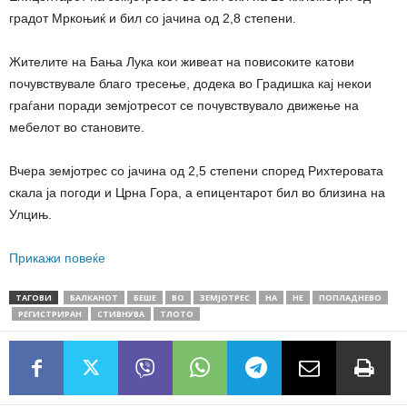
градот Мркоњиќ и бил со јачина од 2,8 степени.
Жителите на Бања Лука кои живеат на повисоките катови
почувствувале благо тресење, додека во Градишка кај некои
граѓани поради земјотресот се почувствувало движење на
мебелот во становите.
Вчера земјотрес со јачина од 2,5 степени според Рихтеровата
скала ја погоди и Црна Гора, а епицентарот бил во близина на
Улцињ.
Прикажи повеќе
ТАГОВИ
БАЛКАНОТ
БЕШЕ
ВО
ЗЕМЈОТРЕС
НА
НЕ
ПОПЛАДНЕВО
РЕГИСТРИРАН
СТИВНУВА
ТЛОТО