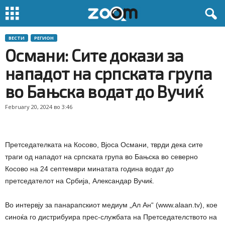
ВЕСТИ
РЕГИОН
Османи: Сите докази за
нападот на српската група
во Бањска водат до Вучиќ
February 20, 2024 во 3:46
Претседателката на Косово, Вјоса Османи, тврди дека сите
траги од нападот на српската група во Бањска во северно
Косово на 24 септември минатата година водат до
претседателот на Србија, Александар Вучиќ.
Во интервју за панарапскиот медиум „Ал Ан“ (www.alaan.tv), кое
синоќа го дистрибуира прес-службата на Претседателството на