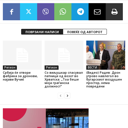
ПОВРЗАНИ НАПИСИ
ПОВЕЌЕ ОД АВТОРОТ
Регион
Регион
ВЕСТИ
Србија ќе отвори
Со виљушкар спасувал
(Видео) Радев: Дрон
фабрика за дронови,
патници од возот во
утрово навлегол во
најави Вучиќ
Хрватска: „Тоа беше
бугарскиот воздушен
моја граѓанска
простор, нема
должност“
повредени