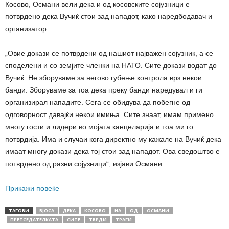
Косово, Османи вели дека и од косовските сојузници е
потврдено дека Вучиќ стои зад нападот, како наредбодавач и
организатор.
„Овие докази се потврдени од нашиот најважен сојузник, а се
споделени и со земјите членки на НАТО. Сите докази водат до
Вучиќ. Не зборуваме за негово губење контрола врз некои
банди. Зборуваме за тоа дека преку банди наредувал и ги
организирал нападите. Сега се обидува да побегне од
одговорност давајќи некои имиња. Сите знаат, имам примено
многу гости и лидери во мојата канцеларија и тоа ми го
потврдија. Има и случаи кога директно му кажале на Вучиќ дека
имаат многу докази дека тој стои зад нападот. Ова сведоштво е
потврдено од разни сојузници“, изјави Османи.
Прикажи повеќе
ТАГОВИ
ВЈОСА
ДЕКА
КОСОВО
НА
ОД
ОСМАНИ
ПРЕТСЕДАТЕЛКАТА
СИТЕ
ТВРДИ
ТРАГИ