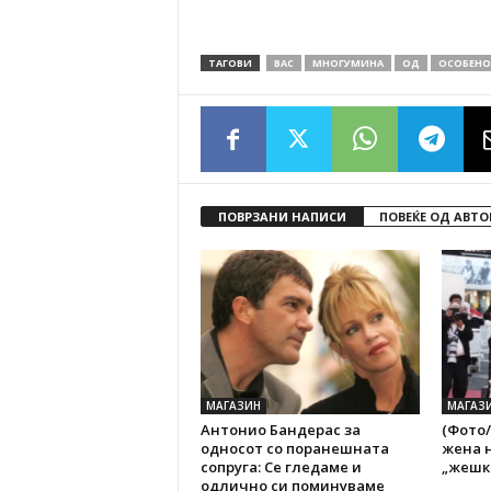
ТАГОВИ
ВАС
МНОГУМИНА
ОД
ОСОБЕНО
ПОВРЗАНИ НАПИСИ
ПОВЕЌЕ ОД АВТО
МАГАЗИН
МАГАЗ
Антонио Бандерас за
(Фото/
односот со поранешната
жена н
сопруга: Се гледаме и
„жешк
одлично си поминуваме