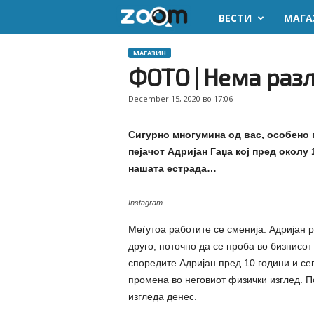
ВЕСТИ
МАГА
z
o
МАГАЗИН
ФОТО | Нема разл
o
December 15, 2020 во 17:06
m
Сигурно многумина од вас, особено 
.
пејачот Адријан Гаџа кој пред околу 
нашата естрада…
m
k
Instagram
Меѓутоа работите се сменија. Адријан 
друго, поточно да се проба во бизнисот
споредите Адријан пред 10 години и се
промена во неговиот физички изглед. П
изгледа денес.