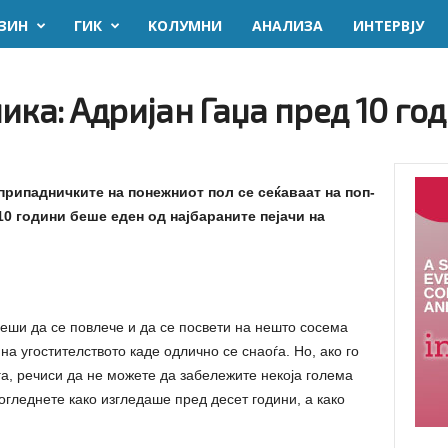
ЗИН
ГИК
KОЛУМНИ
AНАЛИЗА
ИНТЕРВЈУ
ика: Адријан Гаџа пред 10 год
припадничките на понежниот пол се сеќаваат на поп-
10 години беше еден од најбараните пејачи на
реши да се повлече и да се посвети на нешто сосема
 на угостителството каде одлично се снаоѓа.
Но, ако го
га, речиси да не можете да забележите некоја голема
огледнете како изгледаше пред десет години, а како