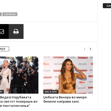
Сл
СИГУРНО
РОТ
ИН
МАГАЗИН
Видео) Најубавата
Џебната Венера во микро
а светот позираше во
бикини направи хаос
и панталончиња“