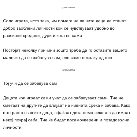
реклама
Соло играта, исто така, им помага на вашите деца да станат
добро заоблени личности кои се чувствуваат удобно во
различни средини, дури и кога се сами.
Постојат неколку причини зошто треба да го оставите вашето
малечко да се забавува сам, еве само неколку од нив:
реклама
Тој учи да се забавува сам
Децата кои играат сами учат да се забавуваат сами. Тие не
сметаат на другите да влијаат на нивната среќа и забава. Како
што растат вашите деца, сфаќаат дека нема секогаш да имаат
некој покрај себе. Тие ќе бидат посамоуверени и позадоволни
личности.