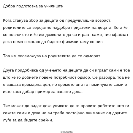
Добра подготовка за училиште
Кога станува збор за децата од предучилишна возраст,
родителите се веројатно најдобри пријатели на децата. Кога ќе
се повлечете и ќе им дозволите да си играат сами, тие сфаќаат
дека нема секогаш да бидете физички таму со нив.
Тоа им овозможува на родителите да се одморат
Друга придобивка од учењето на децата да си играат сами е тоа
што ќе го добиете повеќе потребниот одмор. Се разбира, тоа не
е вашата примарна цел, но времето што го поминувате сами е
исто така добар пример за вашите деца.
Тие можат да видат дека уживате да ги правите работите што ги
сакате сами и дека не ви треба постојано внимание од другите
луѓе за да бидете среќни.
реклама