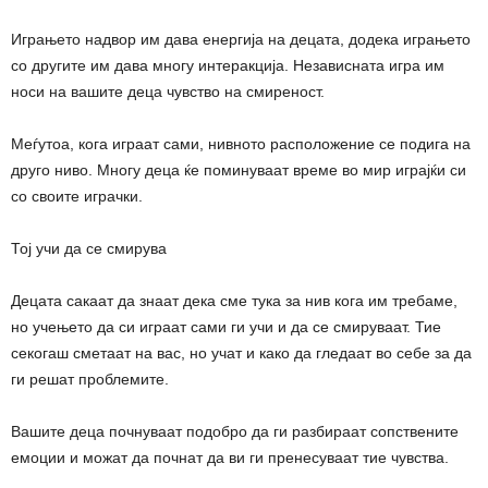
Играњето надвор им дава енергија на децата, додека играњето
со другите им дава многу интеракција. Независната игра им
носи на вашите деца чувство на смиреност.
Меѓутоа, кога играат сами, нивното расположение се подига на
друго ниво. Многу деца ќе поминуваат време во мир играјќи си
со своите играчки.
Тој учи да се смирува
Децата сакаат да знаат дека сме тука за нив кога им требаме,
но учењето да си играат сами ги учи и да се смируваат. Тие
секогаш сметаат на вас, но учат и како да гледаат во себе за да
ги решат проблемите.
Вашите деца почнуваат подобро да ги разбираат сопствените
емоции и можат да почнат да ви ги пренесуваат тие чувства.