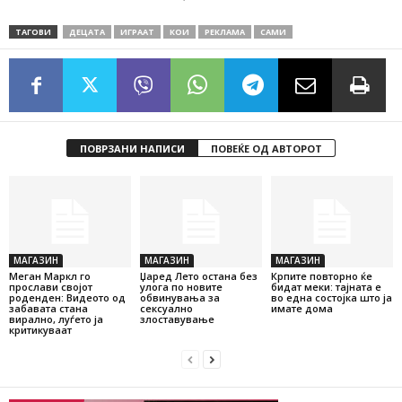
ТАГОВИ
ДЕЦАТА
ИГРААТ
КОИ
РЕКЛАМА
САМИ
ПОВРЗАНИ НАПИСИ
ПОВЕЌЕ ОД АВТОРОТ
МАГАЗИН
МАГАЗИН
МАГАЗИН
Меган Маркл го
Џаред Лето остана без
Крпите повторно ќе
прослави својот
улога по новите
бидат меки: тајната е
роденден: Видеото од
обвинувања за
во една состојка што ја
забавата стана
сексуално
имате дома
вирално, луѓето ја
злоставување
критикуваат