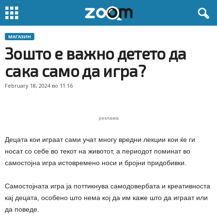
МАГАЗИН
Зошто е важно детето да
сака само да игра?
February 18, 2024 во 11:16
реклама
Децата кои играат сами учат многу вредни лекции кои ќе ги
носат со себе во текот на животот, а периодот поминат во
самостојна игра истовремено носи и бројни придобивки.
Самостојната игра ја поттикнува самодовербата и креативноста
кај децата, особено што нема кој да им каже што да играат или
да поведе.