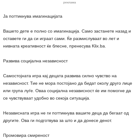
реклама
Ја поттикнува имагинацијата
Вашето дете е полно со имагинација. Само застанете назад и
оставете ги да си играат сами. Ќе размислуваат во лет и
нивната креативност ќе блесне, пренесува Klix.ba.
Развива социјална независност
Самостојната игра кај децата развива силно чувство на
независност. Тие не мора постојано да бидат околу друго лице
или група луѓе. Оваа социјална независност ќе им помогне да
се чувствуваат удобно во секоја ситуација.
Независната игра не ги поттикнува вашите деца да бегаат од
другите. Ова ги подготвува за што и да донесе денот.
Промовира смиреност