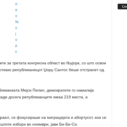
Сл
те за третата конгресна област во Њујорк, со што освои
 откако републиканецот Џорџ Сантос беше отстранет од
бликанката Мејси Пилип, демократите го намалија
каде досега републиканците имаа 219 места, а
раел, се фокусираше на миграцијата и абортусот, кои се
штите избори во ноември, јави Би-Би-Си.