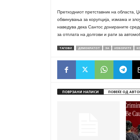
Претходниот претставник на областа, 
обвинувања за корупција, измама и зло
наведува дека Сантос донираните средс
за отплата на долгови и рати за автомо
ТАГОВИ
ДЕМОКРАТОТ
ЗА
ИЗБОРИТЕ
К
ПОВРЗАНИ НАПИСИ
ПОВЕЌЕ ОД АВТО