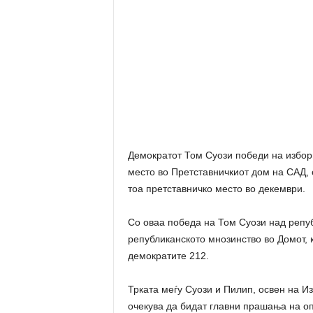
Демократот Том Суози победи на избори
место во Претставничкиот дом на САД,
тоа претставничко место во декември.
Со оваа победа на Том Суози над репу
републиканското мнозинство во Домот, 
демократите 212.
Трката меѓу Суози и Пилип, освен на Из
очекува да бидат главни прашања на оп