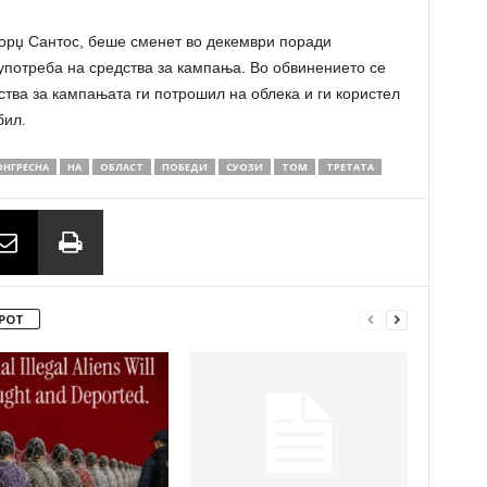
Џорџ Сантос, беше сменет во декември поради
употреба на средства за кампања. Во обвинението се
тва за кампањата ги потрошил на облека и ги користел
бил.
ОНГРЕСНА
НА
ОБЛАСТ
ПОБЕДИ
СУОЗИ
ТОМ
ТРЕТАТА
РОТ