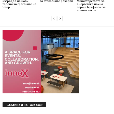
изградба на нови
за стоковните резерви
Министерството за
терени за граѓаните на
енергетика почна
Чаир
серија брифинзи за
новиот закон
Следине и на Facebook