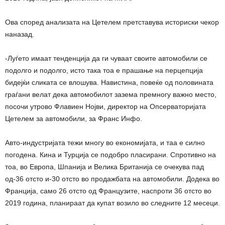
Ова според анализата на Цетелем претставува историски чекор
наназад.
-Луѓето имаат тенденција да ги чуваат своите автомобили се
подолго и подолго, исто така тоа е прашање на перцепција
бидејќи сликата се влошува. Навистина, повеќе од половината
граѓани велат дека автомобилот зазема премногу важно место,
посочи утрово Флавиен Нојви, директор на Опсерваторијата
Цетелем за автомобили, за Франс Инфо.
Авто-индустријата тежи многу во економијата, и таа е силно
погодена. Кина и Турција се подобро пласирани. Спротивно на
тоа, во Европа, Шпанија и Велика Британија се очекува пад
од-36 отсто и-30 отсто во продажбата на автомобили. Додека во
Франција, само 26 отсто од Французите, наспроти 36 отсто во
2019 година, планираат да купат возило во следните 12 месеци.