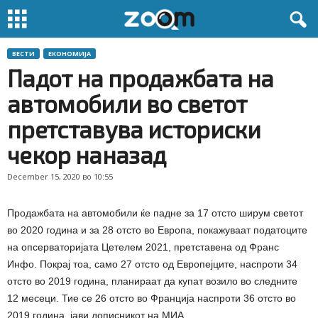
ВЕСТИ
ЕКОНОМИЈА
Падот на продажбата на
автомобили во светот
претставува историски
чекор наназад
December 15, 2020 во 10:55
Продажбата на автомобили ќе падне за 17 отсто ширум светот
во 2020 година и за 28 отсто во Европа, покажуваат податоците
на опсерваторијата Цетелем 2021, претставена од Франс
Инфо. Покрај тоа, само 27 отсто од Европејците, наспроти 34
отсто во 2019 година, планираат да купат возило во следните
12 месеци. Тие се 26 отсто во Франција наспроти 36 отсто во
2019 година, јави дописникот на МИА.