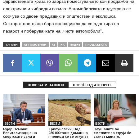
Здравствената криза го забрза поместувањето кон продажба на
електрични и хибридни возила. Автомобилската индустрија се
соочува со двоен предизвик: и општествен и еколошки.
Секторот постојано бара иновации за да се адаптира на
пазарот и побарувачката на „чисти автомобили“.
ТАГОВИ
АВТОМОБИЛИ
ЌЕ
НА
ПАДНЕ
ПРОДАЖБАТА
ПОВРЗАНИ НАПИСИ
ПОВЕЌЕ ОД АВТОРОТ
ВЕСТИ
ВЕСТИ
ВЕСТИ
Бујар Османи:
Трипуновски: Над
Паушалите во
Ревитализација на
280.000 тони домашна
сметките за струја ќе
спортските сали и
пченица ќе се откупат
станат минато,