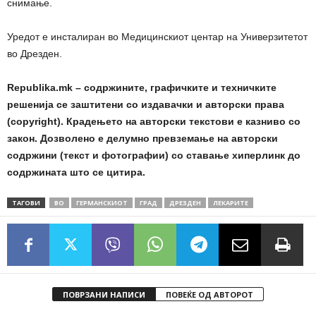
снимање.
Уредот е инсталиран во Медицинскиот центар на Универзитетот
во Дрезден.
Republika.mk – содржините, графичките и техничките
решенија се заштитени со издавачки и авторски права
(copyright). Крадењето на авторски текстови е казниво со
закон. Дозволено е делумно превземање на авторски
содржини (текст и фотографии) со ставање хиперлинк до
содржината што се цитира.
ТАГОВИ
ВО
ГЕРМАНСКИОТ
ГРАД
ДРЕЗДЕН
ЛЕКАРИТЕ
ПОВРЗАНИ НАПИСИ
ПОВЕЌЕ ОД АВТОРОТ