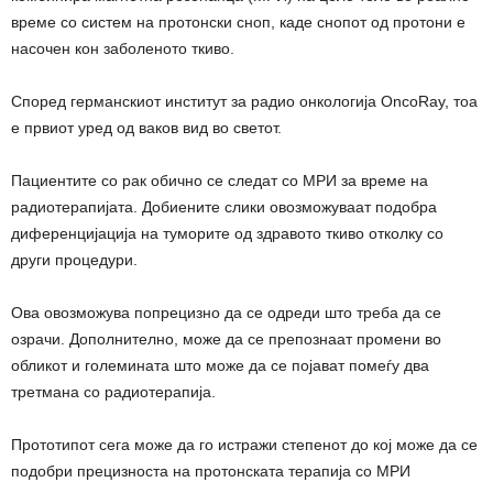
време со систем на протонски сноп, каде снопот од протони е
насочен кон заболеното ткиво.
Според германскиот институт за радио онкологија OncoRay, тоа
е првиот уред од ваков вид во светот.
Пациентите со рак обично се следат со МРИ за време на
радиотерапијата. Добиените слики овозможуваат подобра
диференцијација на туморите од здравото ткиво отколку со
други процедури.
Ова овозможува попрецизно да се одреди што треба да се
озрачи. Дополнително, може да се препознаат промени во
обликот и големината што може да се појават помеѓу два
третмана со радиотерапија.
Прототипот сега може да го истражи степенот до кој може да се
подобри прецизноста на протонската терапија со МРИ