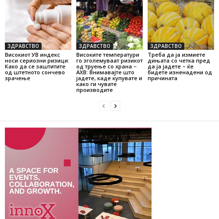
ЗДРАВСТВО
ЗДРАВСТВО
ЗДРАВСТВО
Високиот УВ индекс
Високите температури
Треба да ја измиете
носи сериозни ризици:
го зголемуваат ризикот
дињата со четка пред
Како да се заштитите
од труење со храна –
да ја јадете – ќе
од штетното сончево
АХВ: Внимавајте што
бидете изненадени од
зрачење
јадете, каде купувате и
причината
како ги чувате
производите