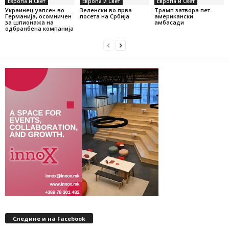
Европа и Свет
Европа и Свет
Европа и Свет
Украинец уапсен во
Зеленски во прва
Трамп затвора пет
Германија, осомничен
посета на Србија
американски
за шпионажа на
амбасади
одбранбена компанија
Следине и на Facebook