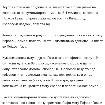
Тој план треба да придонесе за значително зголемување на
испораката на хуманитарна помош за 2,4 милиони жители на
Појасот Газа, по проверката на товарот на Кипар „под
израелски надзор“, потсети тој.
Кипар го предложи коридорот по избувнувањето на војната меѓу
Израел и Хамас, палестинското исламистичко движење на власт
во Појасот Газа.
Хуманитарната ситуација во Газа е катастрофална, околу 1,9
милиони луѓе или 85 отсто од населението морале да ги
напуштат своите домови, според ОН. Сериозен недостиг од
најосновните производи има на таа територија, која е под
целосна израелска блокада од 9 октомври, два дена по
почетокот на конфликтот меѓу Израел и палестинскиот Хамас.
Засега хуманитарната помош се доставува во недоволно
количество, по копно, преку преминот Рафа меѓу Појасот Газа и