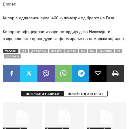
Египет.
Кипар е оддалечен едвај 400 километри од брегот на Газа.
Кипарски официјални извори потврдија дека Никозија ги
завршила сите процедури за формирање на поморски коридор.
ТАГОВИ
ДА
ДОЗВОЛИ
ИЗРАЕЛ
КИПАР
МУ
НА
НАЧЕЛНО
СЕ
СОГЛАСИ
ПОВРЗАНИ НАПИСИ
ПОВЕЌЕ ОД АВТОРОТ