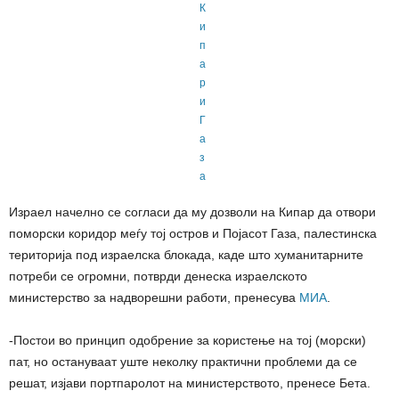
Израел начелно се согласи да му дозволи на Кипар да отвори
поморски коридор меѓу тој остров и Појасот Газа, палестинска
територија под израелска блокада, каде што хуманитарните
потреби се огромни, потврди денеска израелското
министерство за надворешни работи, пренесува
МИА
.
-Постои во принцип одобрение за користење на тој (морски)
пат, но остануваат уште неколку практични проблеми да се
решат, изјави портпаролот на министерството, пренесе Бета.