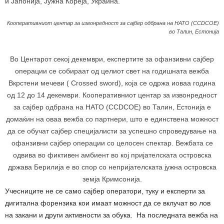
и Јапонија, Јужна Кореја, Украина.
Кооперативниот центар за извонредност за сајбер одбрана на НАТО (CCDCOE)
во Талин, Естонија
Во Центарот секој декември, експертите за офанзивни сајбер
операции се собираат од целиот свет на годишната вежба
Вкрстени мечеви ( Crossed sword), која се одржа иоваа година
од 12 до 14 декември. Кооперативниот центар за извонредност
за сајбер одбрана на НАТО (CCDCOE) во Талин, Естонија е
домаќин на оваа вежба со партнери, што е единствена можност
да се обучат сајбер специјалисти за успешно спроведување на
офанзивни сајбер операции со целосен спектар. Вежбата се
одвива во фиктивен амбиент во кој пријателската островска
држава Берилија е во спор со непријателската јужна островска
земја Кримсонија.
Учесниците не се само сајбер оператори, туку и експерти за
дигитална форензика кои имаат можност да се вклучат во лов
на закани и други активности за обука. На последната вежба на