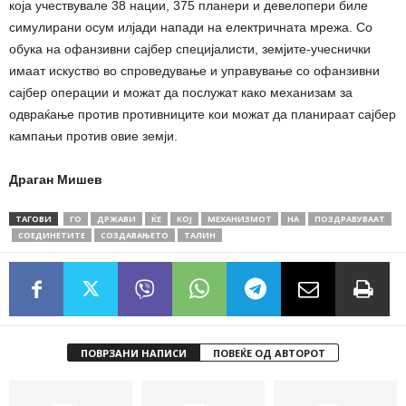
која учествувале 38 нации, 375 планери и девелопери биле
симулирани осум илјади напади на електричната мрежа. Со
обука на офанзивни сајбер специјалисти, земјите-учеснички
имаат искуство во спроведување и управување со офанзивни
сајбер операции и можат да послужат како механизам за
одвраќање против противниците кои можат да планираат сајбер
кампањи против овие земји.
Драган Мишев
ТАГОВИ
ГО
ДРЖАВИ
ЌЕ
КОЈ
МЕХАНИЗМОТ
НА
ПОЗДРАВУВААТ
СОЕДИНЕТИТЕ
СОЗДАВАЊЕТО
ТАЛИН
ПОВРЗАНИ НАПИСИ
ПОВЕЌЕ ОД АВТОРОТ