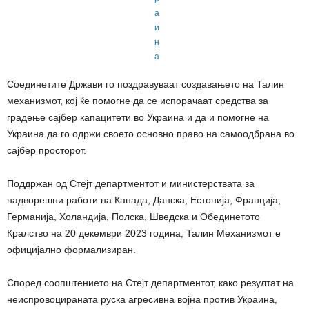
Соединетите Држави го поздравуваат создавањето на Талин
механизмот, кој ќе помогне да се испорачаат средства за
градење сајбер капацитети во Украина и да и помогне на
Украина да го одржи своето основно право на самоодбрана во
сајбер просторот.
Поддржан од Стејт департментот и министерствата за
надворешни работи на Канада, Данска, Естонија, Франција,
Германија, Холандија, Полска, Шведска и Обединетото
Кралство на 20 декември 2023 година, Талин Механизмот е
официјално формализиран.
Според соопштението на Стејт департментот, како резултат на
неиспровоцираната руска агресивна војна против Украина,