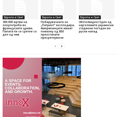
Европа и Свет
Европа и Свет
Европа и Свет
300.000 жртви на
Побарувачката за
(Фото/видео) Еден од
злоупотреба во
„Патриот“ експлодира,
најголемите украински
француските цркви,
Американците имаат
стадиони погоден во
Папата ќе се сретне со
помалку од 850
руски напад
дел од нив
преостанати
пресретнувачи