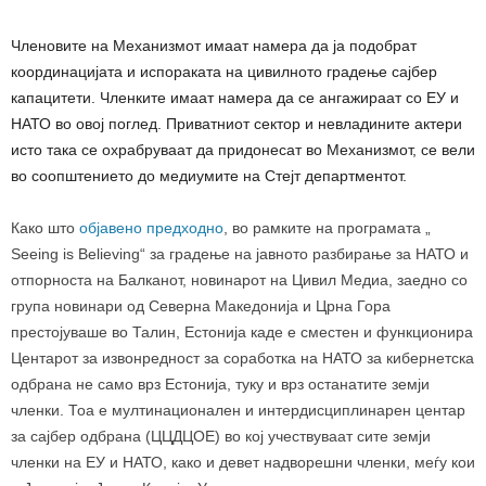
Членовите на Механизмот имаат намера да ја подобрат
координацијата и испораката на цивилното градење сајбер
капацитети. Членките имаат намера да се ангажираат со ЕУ и
НАТО во овој поглед. Приватниот сектор и невладините актери
исто така се охрабруваат да придонесат во Механизмот, се вели
во соопштението до медиумите на Стејт департментот.
Како што
објавено предходно
, во рамките на програмата „
Seeing is Believing“ за градење на јавното разбирање за НАТО и
отпорноста на Балканот, новинарот на Цивил Медиа, заедно со
група новинари од Северна Македонија и Црна Гора
престојуваше во Талин, Естонија каде е сместен и функционира
Центарот за извонредност за соработка на НАТО за кибернетска
одбрана не само врз Естонија, туку и врз останатите земји
членки. Тоа е мултинационален и интердисциплинарен центар
за сајбер одбрана (ЦЦДЦОЕ) во кој учествуваат сите земји
членки на ЕУ и НАТО, како и девет надворешни членки, меѓу кои