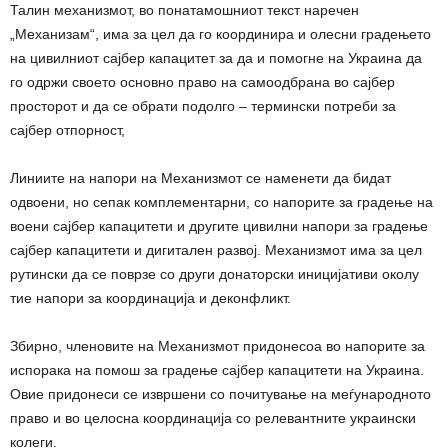
Талин механизмот, во понатамошниот текст наречен
„Механизам“, има за цел да го координира и олесни градењето
на цивилниот сајбер капацитет за да и помогне на Украина да
го одржи своето основно право на самоодбрана во сајбер
просторот и да се обрати подолго – термински потреби за
сајбер отпорност,
Линиите на напори на Механизмот се наменети да бидат
одвоени, но сепак комплементарни, со напорите за градење на
воени сајбер капацитети и другите цивилни напори за градење
сајбер капацитети и дигитален развој. Механизмот има за цел
рутински да се поврзе со други донаторски иницијативи околу
тие напори за координација и деконфликт.
Збирно, членовите на Механизмот придонесоа во напорите за
испорака на помош за градење сајбер капацитети на Украина.
Овие придонеси се извршени со почитување на меѓународното
право и во целосна координација со релевантните украински
колеги.