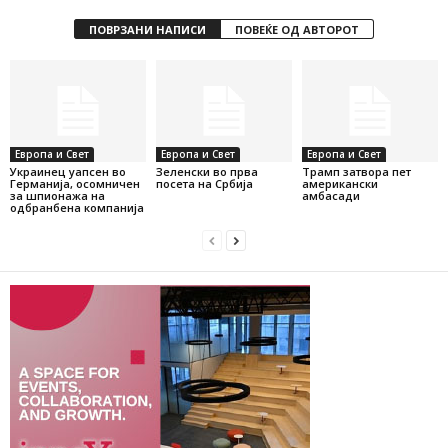
ПОВРЗАНИ НАПИСИ
ПОВЕЌЕ ОД АВТОРОТ
Европа и Свет
Европа и Свет
Европа и Свет
Украинец уапсен во
Зеленски во прва
Трамп затвора пет
Германија, осомничен
посета на Србија
американски
за шпионажа на
амбасади
одбранбена компанија