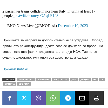
2 passenger trains collide in northern Italy, injuring at least 17
people
pic.twitter.com/ysCAqLE143
— BNO News Live (@BNODesk)
December 10, 2023
Причината за несреќата дополнително ќе се утврдува. Според
првичната реконструкција, двата воза се движеле во правец на
север, како што јави италијанската агенција НСА. Тие не се
судриле директно, туку еден воз удрил во друг одзади.
Прикажи повеќе
ТАГОВИ
SNAPSHOT/X
БЛИЗИНА
ВО
ВОЗА
ДВА
ДОЦНА
НА
СЕ
СИНОЌА
СУДРИЈА