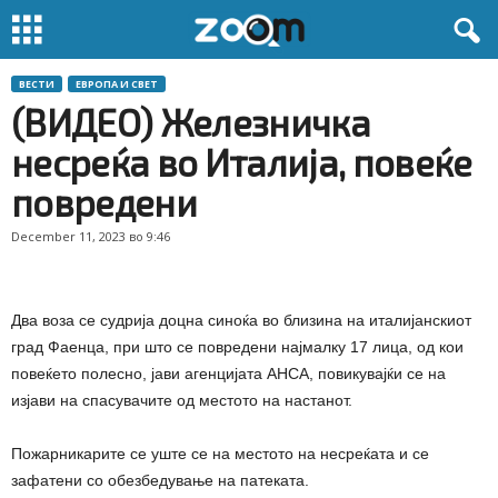
ВЕСТИ
ЕВРОПА И СВЕТ
(ВИДЕО) Железничка
несреќа во Италија, повеќе
повредени
December 11, 2023 во 9:46
Два воза се судрија доцна синоќа во близина на италијанскиот
град Фаенца, при што се повредени најмалку 17 лица, од кои
повеќето полесно, јави агенцијата АНСА, повикувајќи се на
изјави на спасувачите од местото на настанот.
Пожарникарите се уште се на местото на несреќата и се
зафатени со обезбедување на патеката.