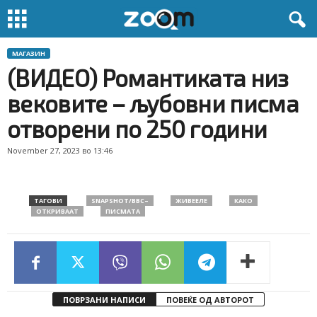
МАГАЗИН
(ВИДЕО) Романтиката низ
вековите – љубовни писма
отворени по 250 години
November 27, 2023 во 13:46
ТАГОВИ
SNAPSHOT/BBC–
ЖИВЕЕЛЕ
КАКО
ОТКРИВААТ
ПИСМАТА
ПОВРЗАНИ НАПИСИ
ПОВЕЌЕ ОД АВТОРОТ