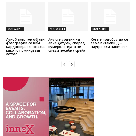
МАГАЗИН
МАГАЗИН
МАГАЗИН
Луис Хамилтон објави
Ако сте родени на
Кога е подобро да се
фотографии со Ким
овие датуми, според
зема витамин Д –
Кардашијан и покажа
нумерологијата ве
наутро или навечер?
како го поминуваат
следи посебна среќа
летото