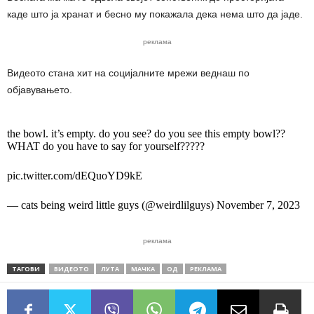
каде што ја хранат и бесно му покажала дека нема што да јаде.
реклама
Видеото стана хит на социјалните мрежи веднаш по
објавувањето.
the bowl. it’s empty. do you see? do you see this empty bowl??
WHAT do you have to say for yourself?????
pic.twitter.com/dEQuoYD9kE
— cats being weird little guys (@weirdlilguys) November 7, 2023
реклама
ТАГОВИ
ВИДЕОТО
ЛУТА
МАЧКА
ОД
РЕКЛАМА