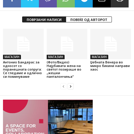
ПОВРЗАНИ НАПИСИ
ПОВЕЌЕ ОД АВТОРОТ
МАГАЗИН
МАГАЗИН
МАГАЗИН
Антонио Бандерас за
(Фото/Видео)
Џебната Венера во
односот со
Најубавата жена на
микро бикини направи
поранешната сопруга:
светот позираше во
хаос
Се гледаме и одлично
„жешки
си поминуваме
панталончиња“