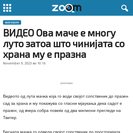
МАГАЗИН
ВИДЕО Ова маче е многу
луто затоа што чинијата со
храна му е празна
November 9, 2023 во 10:16
реклама
Видеото од лута мачка која го води својот сопственик до празен
сад за храна и му покажува со гласни мјаукања дека садот е
празен, од вчера собра повеќе од два милиони прегледи на
Твитер.
Бесната мачка го одвела својот сопственик до просторијата