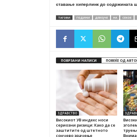
ставање хиперлинк до содржината ш
ТАГОВИ
ГОДИНИ
ДЕВОЈЧЕ
НА
СЕКОЕ
ПОВРЗАНИ НАПИСИ
ПОВЕЌЕ ОД АВТО
ЗДРАВСТВО
ЗДРАВ
Високиот УВ индекс носи
Високи
сериозни ризици: Како да се
зголем
заштитите од штетното
труење
сончево зрачење
Внимав