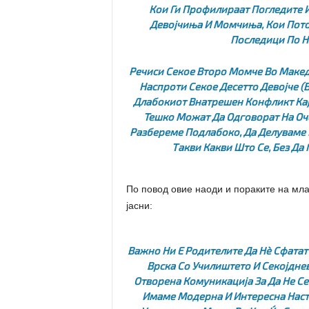
Кои Ги Профилираат Погледите 
Девојчиња И Момчиња, Кои Пото
Последици По Н
Речиси Секое Второ Момче Во Макед
Наспроти Секое Десетто Девојче (в
Длабокиот Внатрешен Конфликт Кај 
Тешко Можат Да Одговорат На Оче
Разбереме Подлабоко, Да Делуваме 
Такви Какви Што Се, Без Да
По повод овие наоди и пораките на мла
јасни:
Важно Ни Е Родителите Да Нѐ Сфатат
Врска Со Училиштето И Секојдне
Отворена Комуникација За Да Не Се
Имаме Модерна И Интересна Наста