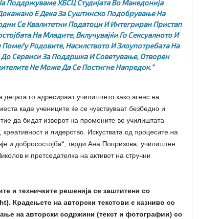
е Ја Поддржуваме ХБСЦ Студијата Во Македонија
Докажано Е Дека За Суштинско Подобрување На
одни Се Квалитетни Податоци И Интегриран Пристап
тојбата На Младите, Вклучувајќи Го Сексуалното И
 Помеѓу Родовите, Насилството И Злоупотребата На
п До Сервиси За Поддршка И Советување, Отворен
дителите Не Може Да Се Постигне Напредок.
“
а децата го адресираат училиштето како агенс на
еста каде учениците ќе се чувствуваат безбедно и
тие да бидат изворот на промените во училиштата
, креативност и лидерство. Искуствата од процесите на
вје и добросостојба“, тврди Ана Попризова, училиштен
Николов и претседателка на активот на стручни
ите и техничките решенија се заштитени со
ht). Крадењето на авторски текстови е казниво со
ање на авторски содржини (текст и фотографии) со