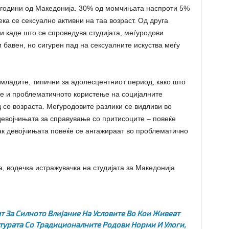
5 години од Македонија. 30% од момчињата наспроти 5%
ека се сексуално активни на таа возраст. Од друга
и каде што се спроведува студијата, меѓуродови
 бавен, но сигурен пад на сексуалните искуства меѓу
младите, типични за адолесцентниот период, како што
те и проблематичното користење на социјалните
 со возраста. Меѓуродовите разлики се видливи во
евојчињата за справување со притисоците – повеќе
ак девојчињата повеќе се ангажираат во проблематично
, водечка истражувачка на студијата за Македонија
т За Силното Влијание На Условите Во Кои Живеат
лтурата Со Традиционалните Родови Норми И Улоги,