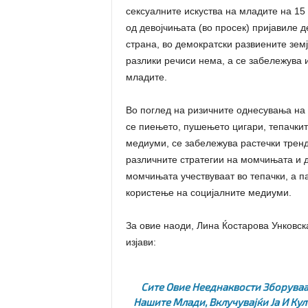
сексуалните искуства на младите на 1
од девојчињата (во просек) пријавиле д
страна, во демократски развиените земј
разлики речиси нема, а се забележува и
младите.
Во поглед на ризичните однесувања на 
се пиењето, пушењето цигари, тепачки
медиуми, се забележува растечки тренд
различните стратегии на момчињата и д
момчињата учествуваат во тепачки, а п
користење на социјалните медиуми.
За овие наоди, Лина Ќостарова Унковска
изјави:
Сите Овие Нееднаквости Зборуваа
Нашите Млади, Вклучувајќи Ја И Ку