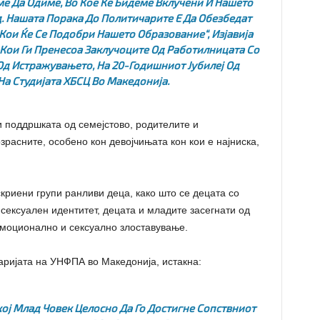
ме Да Одиме, Во Кое Ќе Бидеме Вклучени И Нашето
 Нашата Порака До Политичарите Е Да Обезбедат
 Кои Ќе Се Подобри Нашето Образование“,
Изјавија
Кои Ги Пренесоа Заклучоците Од Работилницата Со
Од Истражувањето, На 20-Годишниот Јубилеј Од
а Студијата ХБСЦ Во Македонија.
и поддршката од семејстово, родителите и
озрасните, особено кон девојчињата кон кои е најниска,
криени групи ранливи деца, како што се децата со
 сексуален идентитет, децата и младите засегнати од
моционално и сексуално злоставување.
ијата на УНФПА во Македонија, истакна:
кој Млад Човек Целосно Да Го Достигне Сопствниот