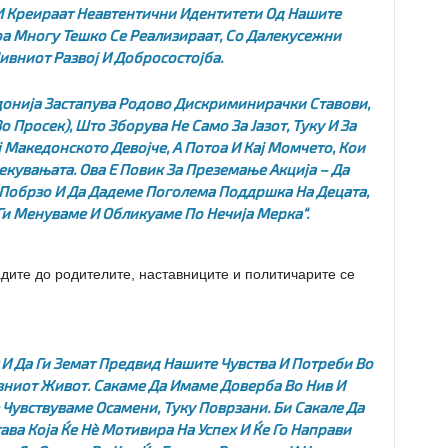
И Креираат Неавтентични Идентитети Од Нашите
а Многу Тешко Се Реализираат, Со Далекусежни
ивниот Развој И Добросостојба.
онија Застапува Родово Дискриминирачки Ставови,
о Просек), Што Зборува Не Само За Јазот, Туку И За
Македонското Девојче, А Потоа И Кај Момчето, Кои
кувањата. Ова Е Повик За Преземање Акција – Да
Побрзо И Да Дадеме Поголема Поддршка На Децата,
 Ги Менуваме И Обликуаме По Нечија Мерка“.
дите до родителите, наставниците и политичарите се
 И Да Ги Земат Предвид Нашите Чувства И Потреби Во
вниот Живот. Сакаме Да Имаме Доверба Во Нив И
 Чувствуваме Осамени, Туку Поврзани. Би Сакале Да
ва Која Ќе Нѐ Мотивира На Успех И Ќе Го Направи