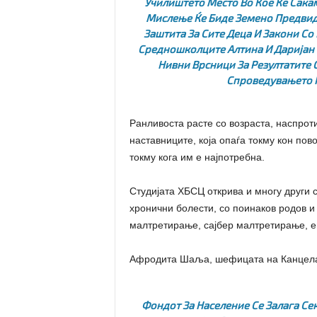
Училиштето Место Во Кое Ќе Сака
Мислење Ќе Биде Земено Предвид.
Заштита За Сите Деца И Закони Со
Средношколците Алтина И Даријан 
Нивни Врсници За Резултатите 
Спроведувањето Н
Ранливоста расте со возраста, наспрот
наставниците, која опаѓа токму кон пов
токму кога им е најпотребна.
Студијата ХБСЦ открива и многу други с
хронични болести, со поинаков родов и
малтретирање, сајбер малтретирање, е
Афродита Шаља, шефицата на Канцелар
Фондот За Население Се Залага Се