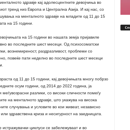
менталното здравје кај адолесцентните девојчиња во
от тренд низ Европа и Централна Азија. И кај нас, со
шувања на менталното здравје на младите од 11 до 15
ата на 15 години.
Сл
војчињата на 15 години во нашата земја пријавиле
евно во последните шест месеци. Од психосоматски
олки, вознемиреност, раздразливост, проблеми со
ено, повеќе пати неделно во последните шест месеци
и.
зраста од 11 до 15 години, кај девојчињата многу побрзо
едните осум години, од 2014 до 2022 година, ја
и меѓувозрасни разлики, со високи сличности помеѓу
ите на менталното здравје, што укажува на висока
ните случувања и условите во кои живеат, независно
 или здравствена криза и несигурност на заедницата.
е истражувачки циклуси се забележуваат и во