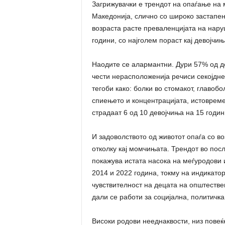
Загрижувачки е трендот на опаѓање на 
Македонија, слично со широко застапени
возраста расте преваленцијата на нару
години, со најголем пораст кај девојчињ
Наодите се алармантни. Дури 57% од де
чести нерасположенија речиси секојдн
тегоби како: болки во стомакот, главоб
спиењето и концентрацијата, истоврем
страдаат 6 од 10 девојчиња на 15 годин
И задоволството од животот опаѓа со во
отколку кај момчињата. Трендот во посл
покажува истата насока на меѓуродови 
2014 и 2022 година, токму на индикатор
чувствителност на децата на општестве
дали се работи за социјална, политичка
Високи родови нееднаквости, низ повеќ