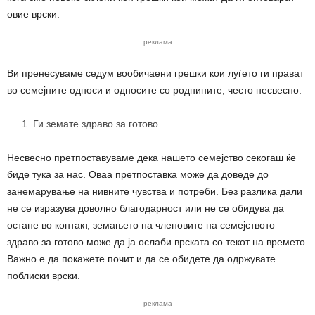
овие врски.
реклама
Ви пренесуваме седум вообичаени грешки кои луѓето ги прават
во семејните односи и односите со роднините, често несвесно.
Ги земате здраво за готово
Несвесно претпоставуваме дека нашето семејство секогаш ќе
биде тука за нас. Оваа претпоставка може да доведе до
занемарување на нивните чувства и потреби. Без разлика дали
не се изразува доволно благодарност или не се обидува да
остане во контакт, земањето на членовите на семејството
здраво за готово може да ја ослаби врската со текот на времето.
Важно е да покажете почит и да се обидете да одржувате
поблиски врски.
реклама