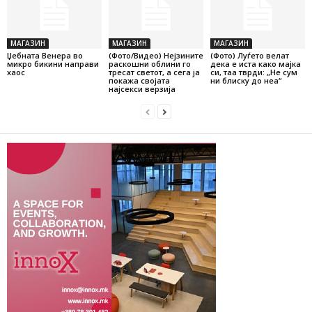
МАГАЗИН
МАГАЗИН
МАГАЗИН
Џебната Венера во
(Фото/Видео) Нејзините
(Фото) Луѓето велат
микро бикини направи
раскошни облини го
дека е иста како мајка
хаос
тресат светот, а сега ја
си, таа тврди: „Не сум
покажа својата
ни блиску до неа“
најсекси верзија