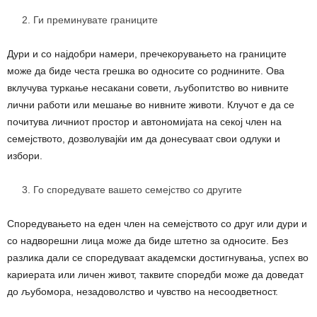
Ги преминувате границите
Дури и со најдобри намери, пречекорувањето на границите
може да биде честа грешка во односите со роднините. Ова
вклучува туркање несакани совети, љубопитство во нивните
лични работи или мешање во нивните животи. Клучот е да се
почитува личниот простор и автономијата на секој член на
семејството, дозволувајќи им да донесуваат свои одлуки и
избори.
Го споредувате вашето семејство со другите
Споредувањето на еден член на семејството со друг или дури и
со надворешни лица може да биде штетно за односите. Без
разлика дали се споредуваат академски достигнувања, успех во
кариерата или личен живот, таквите споредби може да доведат
до љубомора, незадоволство и чувство на несоодветност.