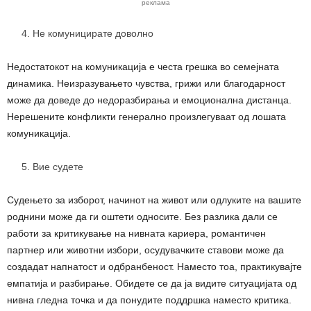
реклама
Не комуницирате доволно
Недостатокот на комуникација е честа грешка во семејната
динамика. Неизразувањето чувства, грижи или благодарност
може да доведе до недоразбирања и емоционална дистанца.
Нерешените конфликти генерално произлегуваат од лошата
комуникација.
Вие судете
Судењето за изборот, начинот на живот или одлуките на вашите
роднини може да ги оштети односите. Без разлика дали се
работи за критикување на нивната кариера, романтичен
партнер или животни избори, осудувачките ставови може да
создадат напнатост и одбранбеност. Наместо тоа, практикувајте
емпатија и разбирање. Обидете се да ја видите ситуацијата од
нивна гледна точка и да понудите поддршка наместо критика.