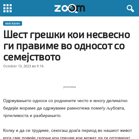
МАГАЗИН
Шест грешки кои несвесно
ги правиме во односот со
семејството
October 13, 2023 во 9:16
реклама
Одржувањето односи со роднините често е многу деликатно
бидејќи мораме да одржуваме рамнотежа помеѓу љубовта,
трпеливоста и разбирањето.
Колку и да се трудиме, секогаш доаѓа период во нашиот живот
кога сме повеќе склони кон грешки кои можат да ги оптоварат