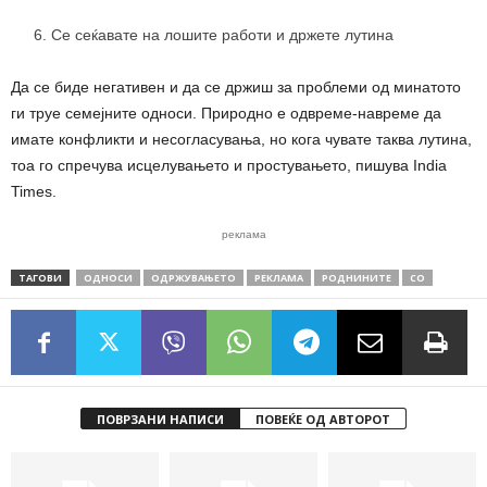
Се сеќавате на лошите работи и држете лутина
Да се ​​биде негативен и да се држиш за проблеми од минатото
ги труе семејните односи. Природно е одвреме-навреме да
имате конфликти и несогласувања, но кога чувате таква лутина,
тоа го спречува исцелувањето и простувањето, пишува India
Times.
реклама
ТАГОВИ
ОДНОСИ
ОДРЖУВАЊЕТО
РЕКЛАМА
РОДНИНИТЕ
СО
ПОВРЗАНИ НАПИСИ
ПОВЕЌЕ ОД АВТОРОТ