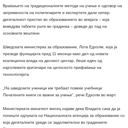
Враќањето на традиционалните методи на учење е одговор на
загриженоста на политичарите и експертите дали хипер-
дигиталниот пристап во образованието во земјата – која
воведува таблети уште во градинка – доведе до пад на
основните вештини.
Шведската министерка за образование, Лота Едхолм, која ја
презеде функцијата пред 11 месеци како дел од новата
коалициона влада на десниот центар, беше еден од
најголемите критичари на целосното прифаќање на
технологијата.
„На шведските ученици им требаат повеќе учебници.
Печатените книги се важни за учење“, рече Едхолм во март.
Министерката минатиот месец најави дека Владата сака да ја
поништи одлуката на Националната агенција за образование со
која дигиталните уреди се задолжителни во градинките.