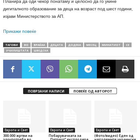
Планира да оди чекор понатаму и целосно да го укине
дигиталното образование за деца на возраст под шест години,
изјави Министерството за АП.
Прикажи повеќе
ТАГОВИ
ВО
ВРАЌАА
ДЕЦАТА
ДОДЕКА
МЕСЕЦ
МИНАТИОТ
СЕ
УЧИЛИШТАТА
ШВЕДСКА
ПОВРЗАНИ НАПИСИ
ПОВЕЌЕ ОД АВТОРОТ
Европа и Свет
Европа и Свет
Европа и Свет
300.000 жртви на
Побарувачката за
(Фото/видео) Еден од
злоупотреба во
„Патриот“ експлодира,
најголемите украински