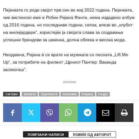
Пејачката го роди својот прв син во мај 2022 година. Пејачката,
чие вистинско име е Робин Ријана Фенти, нема издадено албум
од 2016 година, но последниве години, сепак, влезе во „клубот
на милијардери“, користејќи ја својата слава за создавање
успешни брендови за шминка, долна облека и висока мода.
Неодамна, Ријана ѝ се врати на музиката со песната „Lift Me
Up“, за потребите на филмот „Црниот Пантер: Ваканда
засекогаш“.
реклама
ТАГОВИ
МОМЧЕ
ПЕЈАЧКАТА
РЕКЛАМА
РИЈАНА
РОДИ
ПОВРЗАНИ НАПИСИ
ПОВЕЌЕ ОД АВТОРОТ