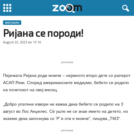
МАГАЗИН
Ријана се породи!
August 22, 2023 во 13:16
реклама
Пејачката Ријана роди момче – нејзиното второ дете со раперот
АСАП Роки. Според американските медиуми, бебето се родило
на почетокот на овој месец.
„Добро упатени извори ни кажаа дека бебето се родило на 3
август во Лос Анџелес. Сè уште не се знае името на детето, но
знаеме дека започнува со ‘Р’ и оти е момче“, пишува „ТМЗ“.
реклама