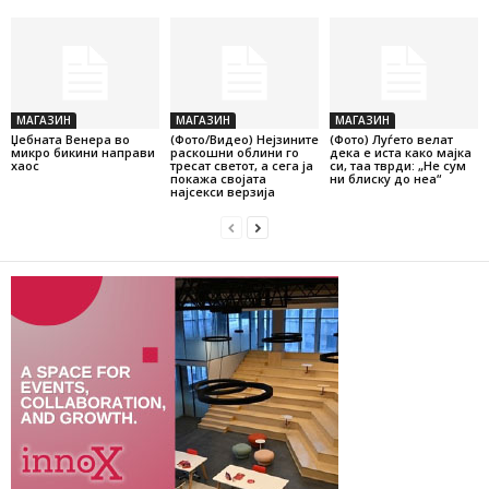
МАГАЗИН
МАГАЗИН
МАГАЗИН
Џебната Венера во
(Фото/Видео) Нејзините
(Фото) Луѓето велат
микро бикини направи
раскошни облини го
дека е иста како мајка
хаос
тресат светот, а сега ја
си, таа тврди: „Не сум
покажа својата
ни блиску до неа“
најсекси верзија