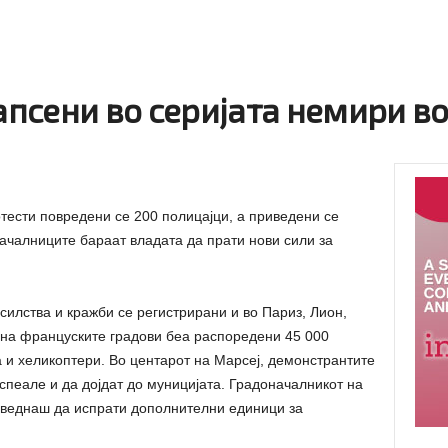
уапсени во серијата немири в
отести повредени се 200 полицајци, а приведени се
ачалниците бараат владата да прати нови сили за
силства и кражби се регистрирани и во Париз, Лион,
е на француските градови беа распоредени 45 000
 и хеликоптери. Во центарот на Марсеј, демонстрантите
спеале и да дојдат до муницијата. Градоначалникот на
а веднаш да испрати дополнителни единици за