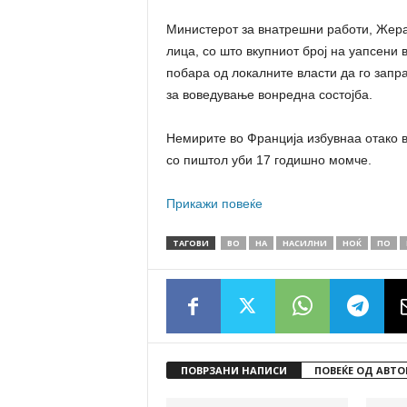
Министерот за внатрешни работи, Жера
лица, со што вкупниот број на уапсени 
побара од локалните власти да го запра
за воведување вонредна состојба.
Немирите во Франција избувнаа отако 
со пиштол уби 17 годишно момче.
Прикажи повеќе
ТАГОВИ
ВО
НА
НАСИЛНИ
НОЌ
ПО
ПОВРЗАНИ НАПИСИ
ПОВЕЌЕ ОД АВТО