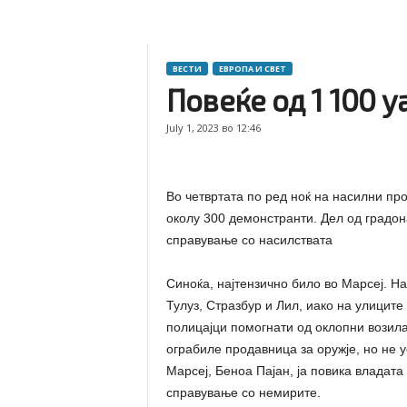
ВЕСТИ
ЕВРОПА И СВЕТ
Повеќе од 1 100 
July 1, 2023 во 12:46
Во четвртата по ред ноќ на насилни пр
околу 300 демонстранти. Дел од градон
справување со насилствата
Синоќа, најтензично било во Марсеј. На
Тулуз, Стразбур и Лил, иако на улицит
полицајци помогнати од оклопни возила
ограбиле продавница за оружје, но не у
Mарсеј, Беноа Пајан, ја повика владат
справување со немирите.