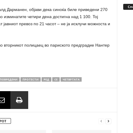
Сл
лд Дарманен, објави дека синоќа биле приведени 270
во изминатите четири дена достигна над 1 100. Toj
т јавниот превоз по 21 часот – не ја исклучи можноста и
во вторникот полицаец во париското предградие Нантер
ПОВРЕДЕНИ
ПРОТЕСТИ
РЕД
СЕ
ЧЕТВРТАТА
РОТ