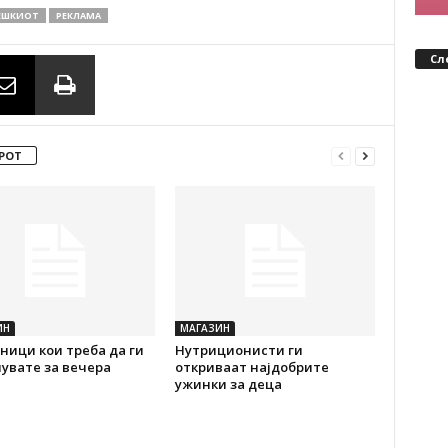
ЕШКИОТ
РЕКЛАМА
Сл
РОТ
ИН
МАГАЗИН
ици кои треба да ги
Нутриционисти ги
увате за вечера
откриваат најдобрите
ужинки за деца