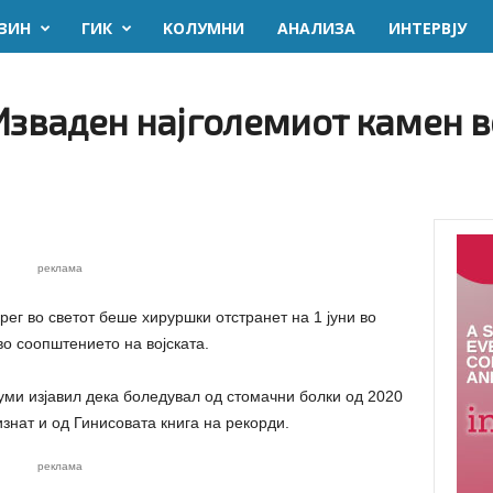
ЗИН
ГИК
KОЛУМНИ
AНАЛИЗА
ИНТЕРВЈУ
Изваден најголемиот камен в
реклама
рег во светот беше хируршки отстранет на 1 јуни во
во соопштението на војската.
ми изјавил дека боледувал од стомачни болки од 2020
изнат и од Гинисовата книга на рекорди.
реклама