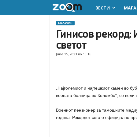
ВЕСТИ
МАГА
z
o
МАГАЗИН
Гинисов рекорд: 
o
светот
m
June 15, 2023 во 10:16
.
m
„Најголемиот и најтешкиот камен во буб
k
воената болница во Коломбо“, се вели 
Воениот пензионер за тамошните медиу
година. Рекордот сега е официјално пр