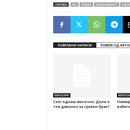
ТАГОВИ
ВО
КАМЕН
НАЈГОЛЕМИОТ
НАЈТ
ПОВРЗАНИ НАПИСИ
ПОВЕЌЕ ОД АВТО
МАГАЗИН
МАГАЗ
Секс еднаш месечно: Дали е
Намирн
тоа доволно за среќен брак?
избегн