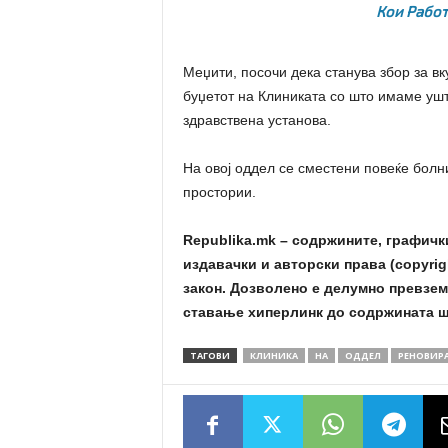
Кои Работ
Меџити, посочи дека станува збор за в
буџетот на Клиниката со што имаме уш
здравствена установа.
На овој оддел се сместени повеќе болни
простории.
Republika.mk – содржините, графичк
издавачки и авторски права (copyrig
закон. Дозволено е делумно превзем
ставање хиперлинк до содржината ш
ТАГОВИ
КЛИНИКА
НА
ОДДЕЛ
РЕНОВИР