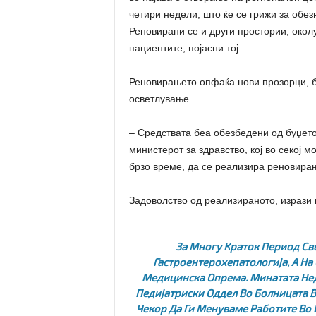
четири недели, што ќе се грижи за обе
Реновирани се и други простории, околу
пациентите, појасни тој.
Реновирањето опфаќа нови прозорци, б
осветлување.
– Средствата беа обезбедени од буџето
министерот за здравство, кој во секој 
брзо време, да се реализира реновирањ
Задоволство од реализираното, изрази 
За Многу Краток Период Св
Гастроентерохепатологија, А На
Медицинска Опрема. Минатата Нед
Педијатриски Оддел Во Болницата 
Чекор Да Ги Менуваме Работите Во