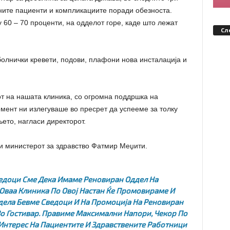
зните пациенти и компликациите поради обезноста.
 60 – 70 проценти, на одделот горе, каде што лежат
Сл
олнички кревети, подови, плафони нова инсталација и
т на нашата клиника, со огромна поддршка на
момент ни излегуваше во пресрет да успееме за толку
ето, нагласи директорот.
и министерот за здравство Фатмир Меџити.
едоци Сме Дека Имаме Реновиран Оддел На
 Оваа Клиника По Овој Настан Ќе Промовираме И
ела Бевме Сведоци И На Промоција На Реновиран
Во Гостивар. Правиме Максимални Напори, Чекор По
 Интерес На Пациентите И Здравствените Работници