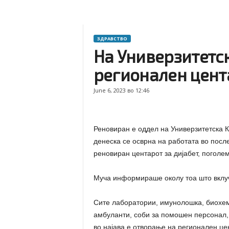
ЗДРАВСТВО
На Универзитетск
регионален цент
June 6, 2023 во 12:46
Реновиран е оддел на Универзитетска К
денеска се осврна на работата во пос
реновиран центарот за дијабет, поголе
Муча информираше околу тоа што вклу
Сите лаборатории, имунолошка, биохем
амбуланти, соби за помошен персонал, 
во најава е отворање на регионален це