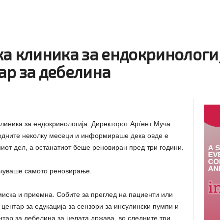
а клиника за ендокринологиј
ар за дебелина
линика за ендокринологија. Директорот Арѓент Муча
ледните неколку месеци и информираше дека овде е
миот дел, а останатиот беше реновиран пред три години.
чуваше самото реновирање.
иска и приемна. Собите за преглед на пациенти или
центар за едукација за сензори за инсулински пумпи и
нтар за дебелина за целата држава, во следните три