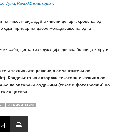
ат Тука,
Рече Министерот.
купна инвестиција од 8 милиони денари, средства од
те еден пример на добро менаџирање на една
чки соби, центар за едукација, дневна болница и други
ите и техничките решенија се заштитени со
ht). Крадењето на авторски текстови е казниво со
ање на авторски содржини (текст и фотографии) со
то се цитира.
АН
УНИВЕРЗИТЕТСКА