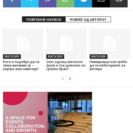
ПОВРЗАНИ НАПИСИ
ПОВЕЌЕ ОД АВТОРОТ
МАГАЗИН
МАГАЗИН
МАГАЗИН
Кога е подобро да се
Секс еднаш месечно:
Намирници кои треба
зема витамин Д –
Дали е тоа доволно за
да ги избегнувате за
наутро или навечер?
среќен брак?
вечера