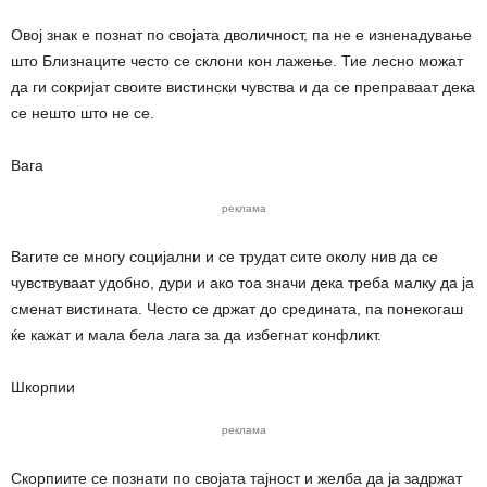
Овој знак е познат по својата дволичност, па не е изненадување
што Близнаците често се склони кон лажење. Тие лесно можат
да ги сокријат своите вистински чувства и да се преправаат дека
се нешто што не се.
Вага
реклама
Вагите се многу социјални и се трудат сите околу нив да се
чувствуваат удобно, дури и ако тоа значи дека треба малку да ја
сменат вистината. Често се држат до средината, па понекогаш
ќе кажат и мала бела лага за да избегнат конфликт.
Шкорпии
реклама
Скорпиите се познати по својата тајност и желба да ја задржат