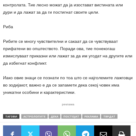
контролата. Тие лесно можат да ја изостават вистината или
дури и да лажат за да ги постигнат своите цели.
Риба
Рибите се многу чувствителни и сакаат да се чувствуваат
прифатени во општеството. Поради ова, тие понекогаш
измислуваат приказни или лажат за да им угодат на другите или
да избегнат конфликт.
Иако овие знаци се познати по тоа што се најголемите лажговци
во зодијакот, важно е да се запамети дека секој човек има
уникатни особини и карактеристики.
реклама
ТАГОВИ
АСТРОЛОГИТЕ
ДЕКА
ПОСТОЈАТ
РЕКЛАМА
ТВРДАТ