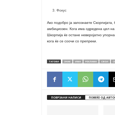
Фокус
Ако подобро ја запознаете Скорпијата, 
амбициозен. Кога има одредена цел на у
Шкорпија ќе остане неверојатно упорна
кога ќе се соочи со препреки.
ТАГОВИ
ЗНАК
ИМА
РЕКЛАМА
СВОИ
С
ПОВРЗАНИ НАПИСИ
ПОВЕЌЕ ОД АВТО