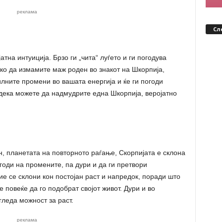
реклама
Сл
атна интуиција. Брзо ги „чита“ луѓето и ги погодува
ко да измамите маж роден во знакот на Шкорпија,
тилните промени во вашата енергија и ќе ги погоди
дека можете да надмудрите една Шкорпија, веројатно
, планетата на повторното раѓање, Скорпијата е склона
оди на промените, па дури и да ги претвори
ие се склони кон постојан раст и напредок, поради што
 повеќе да го подобрат својот живот. Дури и во
леда можност за раст.
реклама