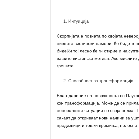
Интуиција
Скорпијата е позната по својата неверој
нивните вистински намери. Ќе биде теш
бидејќи тој лесно ќе ги открие и најсуп
вашите вистински мотиви. Ако мислите 
грешите.
Способност за трансформација
Благодарение на поврзаноста со Плутон
кон трансформација. Може да се прилаг
неповолните ситуации во своја полза. Т
сакаат да откриваат нови начини за уште
предизвици и тешки времиња, полесно г