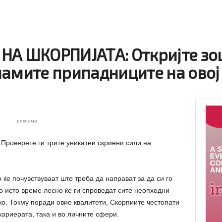
НА ШКОРПИЈАТА: Откријте зо
мамите припадниците на овој
реклама
 Проверете ги трите уникатни скриени сили на
ќе почувствуваат што треба да направат за да си го
о исто време лесно ќе ги спроведат сите неопходни
ко. Токму поради овие квалитети, Скорпиите честопати
кариерата, така и во личните сфери.