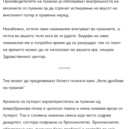
Производителите на пуканки ја обложуваат внатрешноста на
кесичките со пуканки за да спречат истекување на вкусот на
внесениот путер и правење неред.
Неизбежно, истите овие хемикалии влегуваат во пуканките, а
потоа во вашето тело кога ќе ги јадете. Бидејќи на овие
хемикалии им е потребно време да се разградат, тие со текот
на времето можат да се наталожат во вашата крв, пишува
Здравствениот центар.
реклама
Тие можат да предизвикаат болест позната како „бели дробови
на пуканки“
Аромата на путерот карактеристична за пуканки од
микробранова печка е целосно лажна и нема никаква врска со
путерот. Тоа е сложена хемиска смеса која често содржи
диацетил, состојка поврзана со бронхиолитис. Бронхиолитис