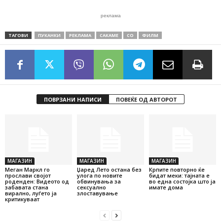
реклама
ТАГОВИ
ПУКАНКИ
РЕКЛАМА
САКАМЕ
СО
ФИЛМ
ПОВРЗАНИ НАПИСИ
ПОВЕЌЕ ОД АВТОРОТ
МАГАЗИН
МАГАЗИН
МАГАЗИН
Меган Маркл го
Џаред Лето остана без
Крпите повторно ќе
прослави својот
улога по новите
бидат меки: тајната е
роденден: Видеото од
обвинувања за
во една состојка што ја
забавата стана
сексуално
имате дома
вирално, луѓето ја
злоставување
критикуваат