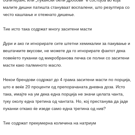
облитеранс или „пукански бели дробови“ е состојба во која
малите дишни патишта стануваат воспалени, што резултира со
често кашлање и отежнато дишење.
Тие исто така содржат многу заситени масти
Дури и ако ги игнорирате сите штетни хемикалии за пакување и
вештачките вкусови, не можете да го игнорирате фактот дека
повеќето пуканки од микробранова печка се полни со заситени
масти како палминото масло.
Некои брендови содржат до 4 грама заситени масти по порција,
што е веќе 20 проценти од препорачаната дневна доза. Исто
така, имајте на ум дека една порција не значи целата чанта,
туку околу една третина од чантата. Но, кој престанува да јаде
пуканки откако ќе изеде само една третина од нив?
Тие содржат прекумерна количина на натриум