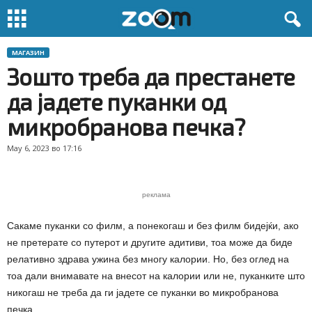
МАГАЗИН
Зошто треба да престанете
да јадете пуканки од
микробранова печка?
May 6, 2023 во 17:16
реклама
Сакаме пуканки со филм, а понекогаш и без филм бидејќи, ако
не претерате со путерот и другите адитиви, тоа може да биде
релативно здрава ужина без многу калории. Но, без оглед на
тоа дали внимавате на внесот на калории или не, пуканките што
никогаш не треба да ги јадете се пуканки во микробранова
печка.