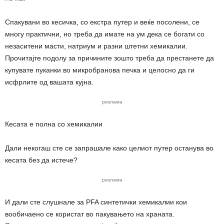
Спакувани во кесичка, со екстра путер и веќе посолени, се
многу практични, но треба да имате на ум дека се богати со
незаситени масти, натриум и разни штетни хемикалии.
Прочитајте подолу за причините зошто треба да престанете да
купувате пуканки во микробранова печка и целосно да ги
исфрлите од вашата кујна.
реклама
Кесата е полна со хемикалии
Дали некогаш сте се запрашале како целиот путер останува во
кесата без да истече?
реклама
И дали сте слушнале за PFA синтетички хемикалии кои
вообичаено се користат во пакувањето на храната.