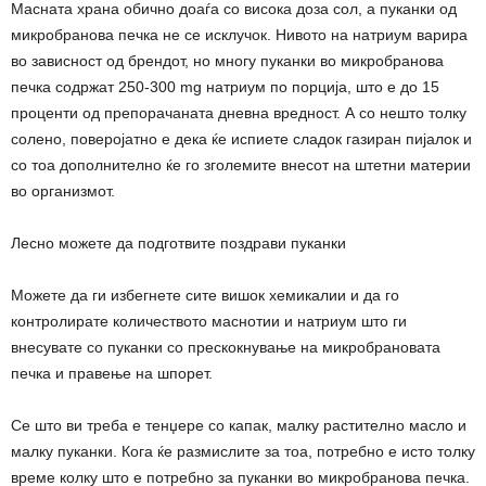
Масната храна обично доаѓа со висока доза сол, а пуканки од
микробранова печка не се исклучок. Нивото на натриум варира
во зависност од брендот, но многу пуканки во микробранова
печка содржат 250-300 mg натриум по порција, што е до 15
проценти од препорачаната дневна вредност. А со нешто толку
солено, поверојатно е дека ќе испиете сладок газиран пијалок и
со тоа дополнително ќе го зголемите внесот на штетни материи
во организмот.
Лесно можете да подготвите поздрави пуканки
Можете да ги избегнете сите вишок хемикалии и да го
контролирате количеството маснотии и натриум што ги
внесувате со пуканки со прескокнување на микробрановата
печка и правење на шпорет.
Се што ви треба е тенџере со капак, малку растително масло и
малку пуканки. Кога ќе размислите за тоа, потребно е исто толку
време колку што е потребно за пуканки во микробранова печка.