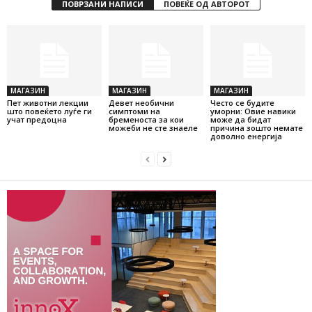
ПОВРЗАНИ НАПИСИ
ПОВЕЌЕ ОД АВТОРОТ
МАГАЗИН
МАГАЗИН
МАГАЗИН
Пет животни лекции
Девет необични
Често се будите
што повеќето луѓе ги
симптоми на
уморни: Овие навики
учат предоцна
бременоста за кои
може да бидат
можеби не сте знаеле
причина зошто немате
доволно енергија