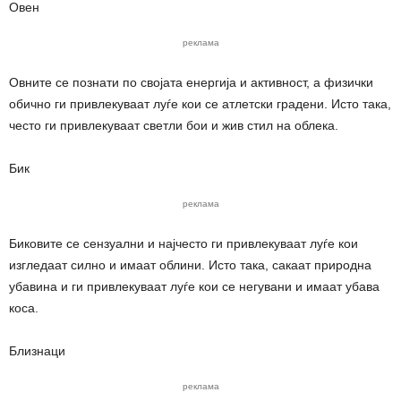
Овен
реклама
Овните се познати по својата енергија и активност, а физички
обично ги привлекуваат луѓе кои се атлетски градени. Исто така,
често ги привлекуваат светли бои и жив стил на облека.
Бик
реклама
Биковите се сензуални и најчесто ги привлекуваат луѓе кои
изгледаат силно и имаат облини. Исто така, сакаат природна
убавина и ги привлекуваат луѓе кои се негувани и имаат убава
коса.
Близнаци
реклама