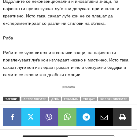
Водолиите се неконвенционални и иновативни знаци, па
најчесто ги привлекуваат луѓе кои делуваат оригинално и
креативно. Исто така, сакаат луѓе кои не се плашат да
експериментираат со различни стилови на облека.
Риба
Рибите се чувствителни и сонливи знаци, па најчесто ги
привлекуваат луѓе кои изгледаат нежно и мистично. Исто така,
сакаат луѓе кои изгледаат романтично и сензуално бидејќи и
самите се склони кон длабоки емоции.
реклама
ТАГОВИ
АСТРОЛОГИТЕ
ДЕКА
РЕКЛАМА
ТВРДАТ
ХОРОСКОПСКИТЕ