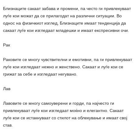
Близнаците сакаат забава и промени, па често ги привлекуваат
луѓе кои можат да се прилагодат на различни ситуации. Во
однос на физичкиот изглед, Близнаците имаат тенденција да
сакаат луѓе кои изгледаат младешки и имаат експресивни очи.
Рак
Раковите се многу чувствителни и емотивни, па ги привлекуваат
луѓе кои изгледаат нежно и женствено. Сакаат и луѓе кои се
грижат за себе и изгледаат негувано.
Лав
Лавовите се многу самоуверени и горди, па најчесто ги
привлекуваат луѓе кои изгледаат моќно и елегантно. Сакаат
луѓе кои се истакнуваат со стилот на облекување и имаат свој
став.