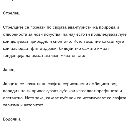
Стрелец
Стрелците се познати по својата авантуристичка природа и
отвореноста за нови искуства, па најчесто ги привлекуваат луѓе
кои делуваат природно и спонтано. Исто така, тие сакаат луѓе
кои изгледаат фит и здрави, бидејќи тие самите имаат
тенденција да имаат активен животен стил.
Јарец
Јарците се познати по својата сериозност и амбициозност,
поради што ги привлекуваат луѓе кои изгледаат префинето и
елегантно. Исто така, сакаат луѓе кои се истакнуваат со својата
харизма и авторитет.
Водолија