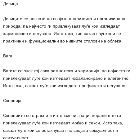
Девица
Девиците се познати по својата аналитичка и организирана
природа, па најчесто ги привлекуваат луѓе кои изгледаат
хармонично и негувано. Исто така, тие сакаат луѓе кои се
практични и функционални во нивните стилови на облека.
Вага
Вагите се знак кој сака рамнотежа и хармонија, па најчесто ги
привлекуваат луѓе кои изгледаат избалансирано и елегантно.
Исто така, сакаат луѓе кои изгледаат префинето и негувано.
Скорпија
Скорпиите се страсни и интензивни знаци, поради што ги
привлекуваат луѓе кои изгледаат моќно и секси. Исто така,
сакаат луѓе кои се истакнуваат по својата сексуалност и
сензуалност.