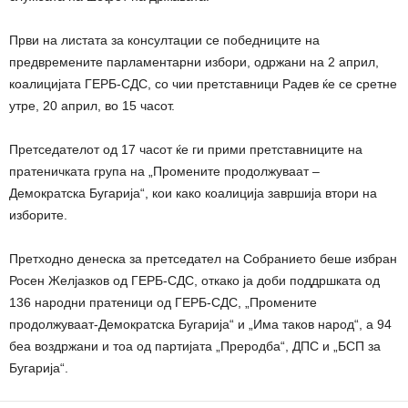
Први на листата за консултации се победниците на
предвремените парламентарни избори, одржани на 2 април,
коалицијата ГЕРБ-СДС, со чии претставници Радев ќе се сретне
утре, 20 април, во 15 часот.
Претседателот од 17 часот ќе ги прими претставниците на
пратеничката група на „Промените продолжуваат –
Демократска Бугарија“, кои како коалиција завршија втори на
изборите.
Претходно денеска за претседател на Собранието беше избран
Росен Желјазков од ГЕРБ-СДС, откако ја доби поддршката од
136 народни пратеници од ГЕРБ-СДС, „Промените
продолжуваат-Демократска Бугарија“ и „Има таков народ“, а 94
беа воздржани и тоа од партијата „Преродба“, ДПС и „БСП за
Бугарија“.