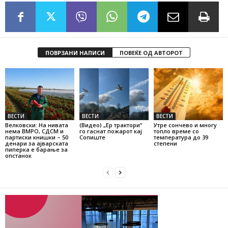
ПОВРЗАНИ НАПИСИ
ПОВЕЌЕ ОД АВТОРОТ
ВЕСТИ
ВЕСТИ
ВЕСТИ
Велковски: На нивата
(Видео) „Ер трактори“
Утре сончево и многу
нема ВМРО, СДСМ и
го гаснат пожарот кај
топло време со
партиски книшки – 50
Сопиште
температура до 39
денари за ајварската
степени
пиперка е барање за
опстанок