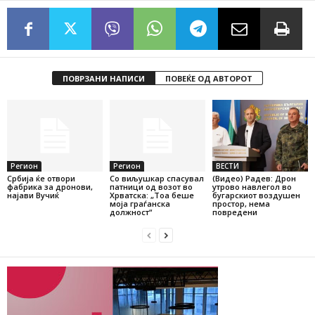
ПОВРЗАНИ НАПИСИ
ПОВЕЌЕ ОД АВТОРОТ
Регион
Регион
ВЕСТИ
Србија ќе отвори
Со виљушкар спасувал
(Видео) Радев: Дрон
фабрика за дронови,
патници од возот во
утрово навлегол во
најави Вучиќ
Хрватска: „Тоа беше
бугарскиот воздушен
моја граѓанска
простор, нема
должност“
повредени