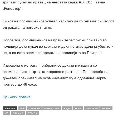
трипати пукал во правец на неговата ќерка А.Х.(31), јавува
„Репортер“.
Синот на осомничениот успеал насилно да го одземе пиштолот
од раката на неговиот татко.
После тоа, осомничениот најпрвин телефонски пријавил во
полиција дека пукал во ќерката и дека не знае дали ја убил или
не, а во исто време се предал на полицијата во Призрен.
Извршена е истрага, прибрани се докази и изјави и со
осомничениот и жртвата извршен е разговор. По наредба на
државен обвинител на осомничениот му е одредена мерка
притвор до 48 часа.
Прикажи повеќе
ТАГОВИ
ВО
ДЕНЕСКА
ИНЦИДЕНТ
КАДЕ
МАЖ
ПРИЗРЕН
ПУКАЛ
СЕ
СЛУЧИЛ
ТЕЖОК