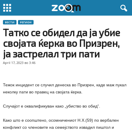
ВЕСТИ
РЕГИОН
Татко се обидел да ја убие
својата ќерка во Призрен,
ја застрелал три пати
April 17, 2023 во 3:46
Тежок инцидент се случил денеска во Призрен, каде маж пукал
неколку пати во правец на својата ќерка.
Случајот е оквалификуван како „убиство во обид“.
Како што е соопштено, осомничениот Н.Х.(59) по вербален
конфликт со членовите на семејството извадил пиштол и