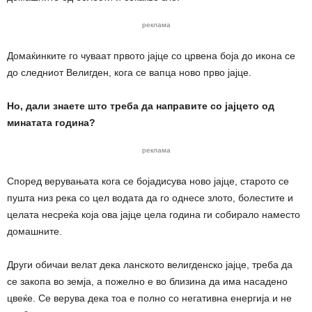
реклама
Домаќинките го чуваат првото јајце со црвена боја до икона се
до следниот Велигден, кога се вапца ново прво јајце.
Но, дали знаете што треба да направите со јајцето од
минатата година?
реклама
Според верувањата кога се бојадисува ново јајце, старото се
пушта низ река со цел водата да го однесе злото, болестите и
целата несреќа која ова јајце цела година ги собирало наместо
домашните.
Други обичаи велат дека ланското велигденско јајце, треба да
се закопа во земја, а пожелно е во близина да има насадено
цвеќе. Се верува дека тоа е полно со негативна енергија и не