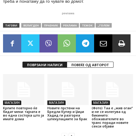
треба и понатаму да го чувате во домот.
реклама
ТАГОВИ
ВЕЛИГДЕН
ПРАЗНИК
РЕКЛАМА
ТЕЖОК
„ГОЛЕМ
ПОВРЗАНИ НАПИСИ
ПОВЕЌЕ ОД АВТОРОТ
МАГАЗИН
МАГАЗИН
МАГАЗИН
Крпите повторно ќе
Новите прстени на
(Фото) Таа е „жив оган“
бидат меки: тајната е
Бредли Купер и Џиџи
и не се излегува од
во една состојка што ја
Хадид ги разгореа
бикинито:
имате дома
шпекулациите за брак
обожавателите во
транс поради новите
секси објави