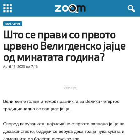
МАГАЗИН
Што се прави со првото
црвено Велигденско јајце
од минатата година?
April 13, 2023 во 7:16
реклама
Велигден е голем и тежок празник, а за Велики четврток
традиционално се вапцаат јајца.
Според верувањата, најзначајно е првото вапцано јајце во
домаќинството, бидејки се верува дека тоа ја чува куќата и
домашните од болести и секакво зло.