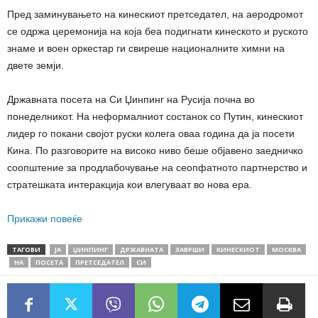
Пред заминувањето на кинескиот претседател, на аеродромот
се одржа церемонија на која беа подигнати кинеското и руското
знаме и воен оркестар ги свиреше националните химни на
двете земји.
Државната посета на Си Џинпинг на Русија почна во
понеделникот. На неформалниот состанок со Путин, кинескиот
лидер го покани својот руски колега оваа година да ја посети
Кина. По разговорите на високо ниво беше објавено заедничко
соопштение за продлабочување на сеопфатното партнерство и
стратешката интеракција кои влегуваат во нова ера.
Прикажи повеќе
ТАГОВИ
ЈА
ЏИНПИНГ
ДРЖАВНАТА
ЗАВРШИ
КИНЕСКИОТ
МОСКВА
НА
ПОСЕТА
ПРЕТСЕДАТЕЛ
СИ