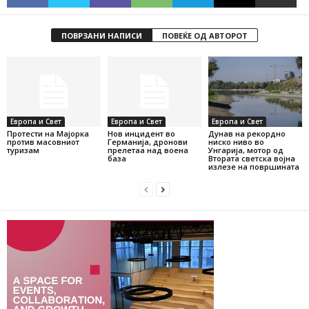
ПОВРЗАНИ НАПИСИ
ПОВЕЌЕ ОД АВТОРОТ
Европа и Свет
Европа и Свет
Европа и Свет
Протести на Мајорка
Нов инцидент во
Дунав на рекордно
против масовниот
Германија, дронови
ниско ниво во
туризам
прелетаа над воена
Унгарија, мотор од
база
Втората светска војна
излезе на површината