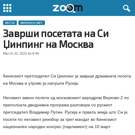
ВЕСТИ
ЕВРОПА И СВЕТ
Заврши посетата на Си
Џинпинг на Москва
March 22, 2023 во 8:46
Кинескиот претседател Си Џинпинг ја заврши државната посета
на Москва и утрово ја напушти Русија.
Неговиот авион полета од московскиот аеродром Внуково-2 по
преполната дводневна програма разговори со рускиот
претседател Владимир Путин. Русија е првата земја што Си ја
посети по неговиот реизбор за трет мандат во Кинескиот
национален народен конгрес (парламент) на 10 март.