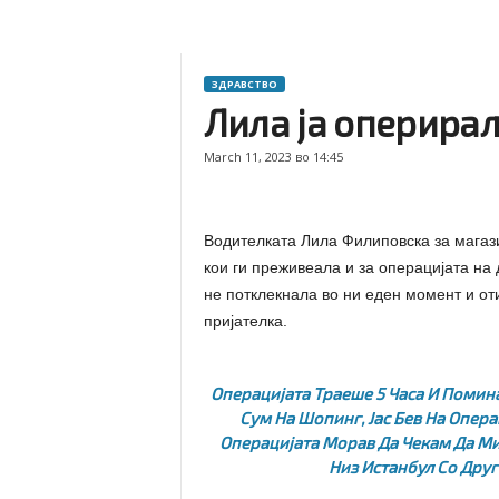
ЗДРАВСТВО
Лила ја оперирал
March 11, 2023 во 14:45
Водителката Лила Филиповска за магази
кои ги преживеала и за операцијата на д
не потклекнала во ни еден момент и оти
пријателка.
Операцијата Траеше 5 Часа И Помин
Сум На Шопинг, Јас Бев На Опера
Операцијата Морав Да Чекам Да Ми 
Низ Истанбул Со Друг