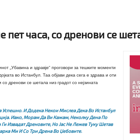
е пет часа, со дренови се ше
нот „Убавина и здравје“ проговори за тешките моменти
ојката во Истанбул. Таа објави дека сега е здрава и оти
 со дренови се шетала низ градот со нејзината
а Успешно. И Додека Некои Мислеа Дека Во Истанбул
ција. Иако, Морам Да Ви Кажам, Неколку Дена По
Ги Извадат Дреновите, Но Јас Не Лежев Туку Шетав
арка Ми И Со Три Дрена Во Џебовите.