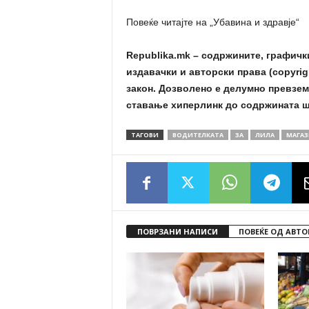
Повеќе читајте на „Убавина и здравје“
Republika.mk – содржините, графичк
издавачки и авторски права (copyrig
закон. Дозволено е делумно превзем
ставање хиперлинк до содржината ш
ТАГОВИ
ВОДИТЕЛКАТА
ЗА
ЛИЛА
МАГА
ПОВРЗАНИ НАПИСИ
ПОВЕЌЕ ОД АВТО