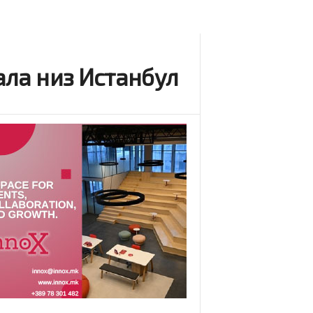
тала низ Истанбул