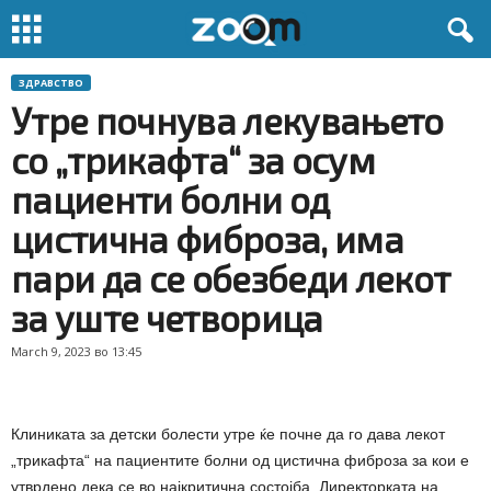
ЗДРАВСТВО
Утре почнува лекувањето
со „трикафта“ за осум
пациенти болни од
цистична фиброза, има
пари да се обезбеди лекот
за уште четворица
March 9, 2023 во 13:45
Клиниката за детски болести утре ќе почне да го дава лекот
„трикафта“ на пациентите болни од цистична фиброза за кои е
утврдено дека се во најкритична состојба. Директорката на