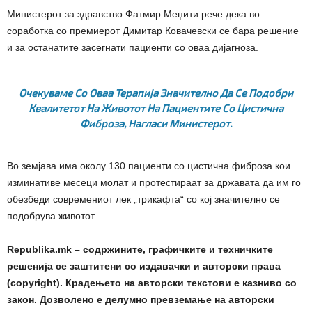
Министерот за здравство Фатмир Меџити рече дека во
соработка со премиерот Димитар Ковачевски се бара решение
и за останатите засегнати пациенти со оваа дијагноза.
Очекуваме Со Оваа Терапија Значително Да Се Подобри
Квалитетот На Животот На Пациентите Со Цистична
Фиброза,
Нагласи Министерот.
Во земјава има околу 130 пациенти со цистична фиброза кои
изминативе месеци молат и протестираат за државата да им го
обезбеди современиот лек „трикафта“ со кој значително се
подобрува животот.
Republika.mk – содржините, графичките и техничките
решенија се заштитени со издавачки и авторски права
(copyright). Крадењето на авторски текстови е казниво со
закон. Дозволено е делумно превземање на авторски