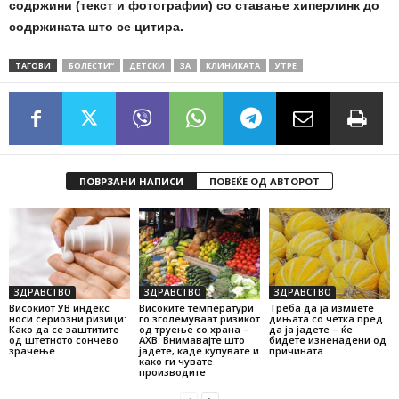
содржини (текст и фотографии) со ставање хиперлинк до
содржината што се цитира.
ТАГОВИ
БОЛЕСТИ“
ДЕТСКИ
ЗА
КЛИНИКАТА
УТРЕ
ПОВРЗАНИ НАПИСИ
ПОВЕЌЕ ОД АВТОРОТ
ЗДРАВСТВО
ЗДРАВСТВО
ЗДРАВСТВО
Високиот УВ индекс
Високите температури
Треба да ја измиете
носи сериозни ризици:
го зголемуваат ризикот
дињата со четка пред
Како да се заштитите
од труење со храна –
да ја јадете – ќе
од штетното сончево
АХВ: Внимавајте што
бидете изненадени од
зрачење
јадете, каде купувате и
причината
како ги чувате
производите