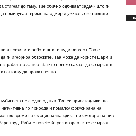
да стигнат до таму. Тие обично одбиваат задачи што ги
 да поминуваат време на одмор и уживање во нивните
Сл
ени и пофините работи што ги нуди животот. Таа е
 да ги игнорира обврските. Таа може да користи шарм и
рши работата за неа. Вагите повеќе сакаат да се мрзат и
от отколку да прават нешто.
љубивоста не е една од нив. Тие се прилагодливи, но
 интуитивна по природа и помалку фокусирана на
омош во време на емоционална криза, не сметајте на нив
бара труд. Рибите повеќе ќе разговараат и ќе се мрзат