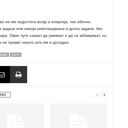
ко не им недостига волја и енергија, тие обично
а задачи или некоја комплицирана и долга задача. Ако
ира. Овие луѓе сакаат да уживаат и да се забавуваат, но
а не прават ништо што им е досадно.
КАМЕ
СИТЕ
РОТ