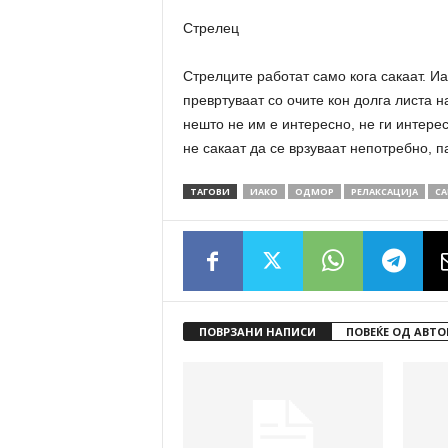
Стрелец
Стрелците работат само кога сакаат. Иа
превртуваат со очите кон долга листа н
нешто не им е интересно, не ги интерес
не сакаат да се врзуваат непотребно, п
ТАГОВИ
ИАКО
ОДМОР
РЕЛАКСАЦИЈА
СА
ПОВРЗАНИ НАПИСИ
ПОВЕЌЕ ОД АВТО