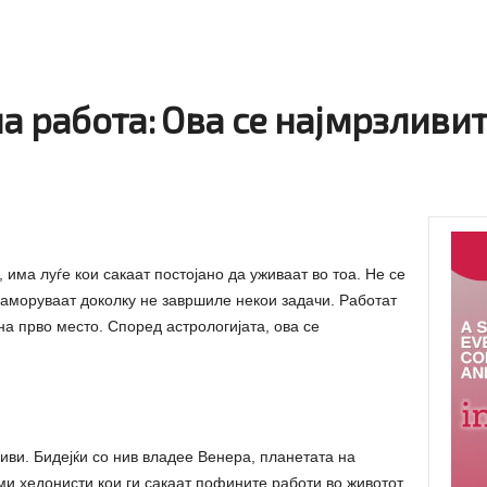
а работа: Ова се најмрзливит
има луѓе кои сакаат постојано да уживаат во тоа. Не се
заморуваат доколку не завршиле некои задачи. Работат
 на прво место. Според астрологијата, ова се
иви. Бидејќи со нив владее Венера, планетата на
ми хедонисти кои ги сакаат пофините работи во животот.