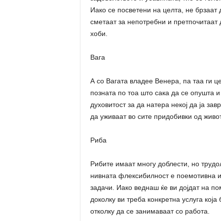
Иако се посветени на целта, не брзаат 
сметаат за непотребни и претпочитаат
хоби.
Вага
А со Вагата владее Венера, па таа ги ц
позната по тоа што сака да се опушта и
духовитост за да натера некој да ја зав
да уживаат во сите придобивки од живот
Риба
Рибите имаат многу доблести, но трудо
нивната флексибилност е поемотивна и
задачи. Иако веднаш ќе ви дојдат на п
доколку ви треба конкретна услуга која 
отколку да се занимаваат со работа.