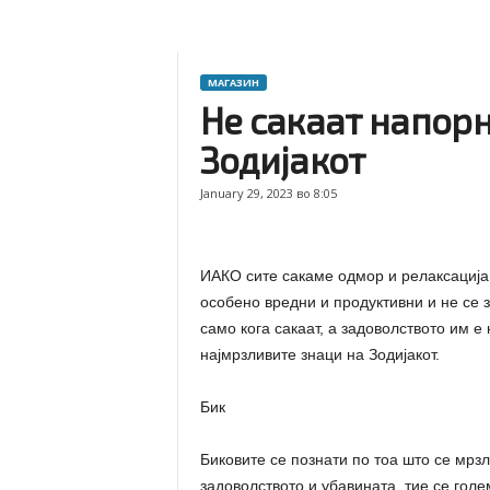
МАГАЗИН
Не сакаат напорн
Зодијакот
January 29, 2023 во 8:05
ИАКО сите сакаме одмор и релаксација, 
особено вредни и продуктивни и не се 
само кога сакаат, а задоволството им е
најмрзливите знаци на Зодијакот.
Бик
Биковите се познати по тоа што се мрзл
задоволството и убавината, тие се голе