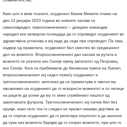
Обвинителство.
Како што е веќе познато, осудениот Беким Мемети откако на
ден 12 јануари 2023 година во ноќните часови се
самоповредил, првоосомничениот – дежурен командир
наредил кои затворски полицајци да го спроведат осуденикот во
здравствена установа и кој каде да седи при спроводот. Па така,
надвор од правилата, осуденикот бил сместен во средишниот
дел на возилото. Второосомничениот дал насока за рутата и
возилото се упатило кон Скопје преку автопатот од Петровец
кон Скопје. Кога се приближиле до бензинска пумпа на Лукоил,
второосомничениот кој седел помеѓу осуденикот и
третоосомничениот, започнал да се преместува и свесно му
овозможил на осуденикот да го искористи моментот и со лисици
на рацете да успее да му го земе службениот пиштол од
закопчаната футрола. Третоосомничениот, кој патем бил без
оружје, иако сето тоа го следел не презел никакво дејствие за
да го спречи осуденикот да го репетира пиштолот и да започне
да пука низ возилото барајќи да го сопрат возилото, при што го