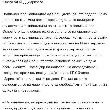
избега од КПД „Идризово“.
Надлежен јавен обвинител од Специјализираното одделение за
гонење на кривични дела сторени од лица со полициски
овластувања и припадници на затворската полиција при
Основното јавно обвинителство за гонење на организиран
криминал и корупција, во текот на вчерашниот ден, постапувајќи
по кривичната пријава поднесена од страна на Министерството
за внатрешни работи, презеде истражни дејствија против
четворица припадници на затворската полиција, за како што
инфомираат од Обвинителство, основано сомнение дека
осомничените – командир на надворешно обезбедување и
тројца затворски полицајци вработени во КПУ Затвор
„Идризово“ сториле кривично дело „Противзаконито
ослободување на лице лишено од слобода“ од чл. 373 в.в чл. 22
од Кривичниот законик.
– Осомничените, по претходни насоки на првоосомничениот-
командир, како службени лица, со умисла, преземајќи и