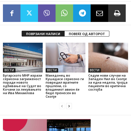
ПОВРЗАНИ НАПИСИ
ПОВЕЌЕ ОД АВТОРОТ
ВЕСТИ
ВЕСТИ
ВЕСТИ
Бугарското МНР изрази
Македонец во
Седум нови случаи на
сериозна загриженост
Кушадаси сериозно ги
Западен Нил во Скопје
поради новото
повредил вратните
за една недела, тројца
одбивање на Судот во
пршлени, со
пациенти во критична
Кочани за лекувањето
владиниот авион ќе
состојба
на Ива Михаилова
биде пренесен во
Скопје