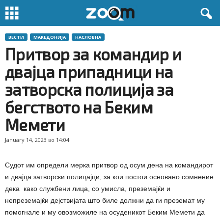
ВЕСТИ
МАКЕДОНИЈА
НАСЛОВНА
Притвор за командир и
двајца припадници на
затворска полиција за
бегството на Беким
Мемети
January 14, 2023 во 14:04
Судот им определи мерка притвор од осум дена на командирот
и двајца затворски полицајци, за кои постои основано сомнение
дека како службени лица, со умисла, преземајќи и
непреземајќи дејствијата што биле должни да ги преземат му
помогнале и му овозможиле на осуденикот Беким Мемети да