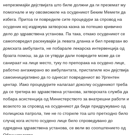
непреземајќи дејствијата што биле должни да ги преземат му
помогнале и му овозможиле на осуденикот Беким Мемети да
избега. Притоа ги повредиле сите процедури за спровод на
осуденик кој издржува затворска казна за потешко кривично
дело до здравствена установа. Па така, откако осуденикот се
самоповредил расекувајќи ја левата дланка и бил преврзан во
домската амбуланта, не побарале лекарска интервенција од
брзата помош, за да се утврди дали повредите може да се
санираат на лице место, туку по препорака на осудено лице,
работно ангажирано во амбулантата, пристапиле кон дејствија
самоиницијативно да го однесат повредениот во Ургентен
центар. Иако процедурите налагаат доколку осуденикот треба
да се третира во здравствена установа, затворската служба да
побара асистенција од Министерството за внатрешни работи и
возилото за спровод на осуденикот да биде придружувано од
полициска патрола, тие не го сториле тоа што претходно било
случај кога истото осудено лице било спроведувано до
одредена здравствена установа, се вели во соопштението од