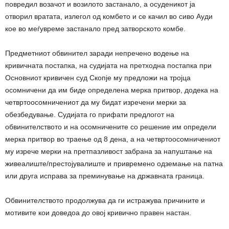
повредил возачот и возилото застанало, а осуденикот ја
отворил вратата, излегол од комбето и се качил во сиво Ауди
кое во меѓувреме застанало пред затворското комбе.
Предметниот обвинител заради непречено водење на
кривичната постапка, на судијата на претходна постапка при
Основниот кривичен суд Скопје му предложи на тројца
осомничени да им биде определена мерка притвор, додека на
четвртоосомничениот да му бидат изречени мерки за
обезбедување. Судијата го прифати предлогот на
обвинителството и на осомничените со решение им определи
мерка притвор во траење од 8 дена, а на четвртоосомничениот
му изрече мерки на претпазливост забрана за напуштање на
живеалиште/престојувалиште и привремено одземање на патна
или друга исправа за преминување на државната граница.
Обвинителството продолжува да ги истражува причините и
мотивите кои доведоа до овој кривично правен настан.