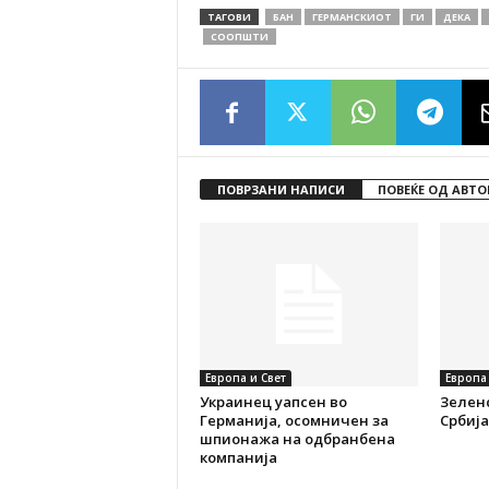
ТАГОВИ
БАН
ГЕРМАНСКИОТ
ГИ
ДЕКА
СООПШТИ
ПОВРЗАНИ НАПИСИ
ПОВЕЌЕ ОД АВТО
Европа и Свет
Европа 
Украинец уапсен во
Зеленс
Германија, осомничен за
Србија
шпионажа на одбранбена
компанија