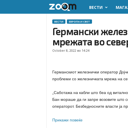
ВЕСТИ
МАГА
z
o
ВЕСТИ
ЕВРОПА И СВЕТ
Германски железн
o
мрежата во севе
m
October 8, 2022 во 14:24
.
m
Германскиот железнички оператор Дојч
проблеми со железничката мрежа на сев
k
„Саботажа на кабли што беа од витално
Бан мораше да ги запре возовите што с
операторот. Безбедносните власти ја пр
Прикажи повеќе