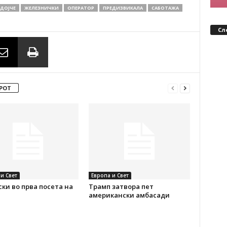
ДОЈЧЕ
ЖЕЛЕЗНИЧКИ
ОПЕРАТОР
ПРЕДИЗВИКАЛА
САБОТАЖА
Сл
РОТ
и Свет
Европа и Свет
ки во прва посета на
Трамп затвора пет
американски амбасади