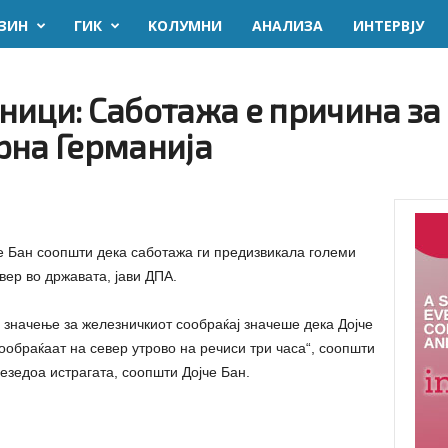
ЗИН
ГИК
KОЛУМНИ
AНАЛИЗА
ИНТЕРВЈУ
ици: Саботажа е причина за 
рна Германија
е Бан соопшти дека саботажа ги предизвикала големи
ер во државата, јави ДПА.
 значење за железничкиот сообраќај значеше дека Дојче
ообраќаат на север утрово на речиси три часа“, соопшти
езедоа истрагата, соопшти Дојче Бан.