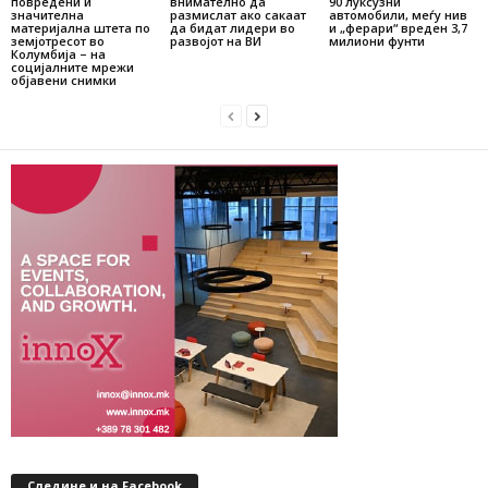
повредени и
внимателно да
90 луксузни
значителна
размислат ако сакаат
автомобили, меѓу нив
материјална штета по
да бидат лидери во
и „ферари“ вреден 3,7
земјотресот во
развојот на ВИ
милиони фунти
Колумбија – на
социјалните мрежи
објавени снимки
Следине и на Facebook