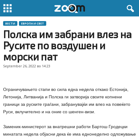
ВЕСТИ
ЕВРОПА И СВЕТ
Полска им забрани влез на
Русите по воздушен и
морски пат
September 26, 2022 во 14:23
Ограничувањето стапи во сила една недела откако Естонија,
Летонија, Литванија и Полска ги затворија своите копнени
граници за руските граѓани, забранувајќи им влез на повеќето
Руси, вклучително и на оние со шенген-визи.
Заменик-министерот за внатрешни работи Бартош Гродецки
минатата недела објасни дека ќе има еднонеделно одложување