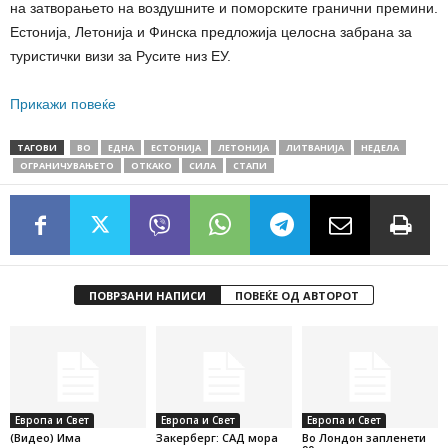
на затворањето на воздушните и поморските гранични премини.
Естонија, Летонија и Финска предложија целосна забрана за
туристички визи за Русите низ ЕУ.
Прикажи повеќе
ТАГОВИ
ВО
ЕДНА
ЕСТОНИЈА
ЛЕТОНИЈА
ЛИТВАНИЈА
НЕДЕЛА
ОГРАНИЧУВАЊЕТО
ОТКАКО
СИЛА
СТАПИ
ПОВРЗАНИ НАПИСИ
ПОВЕЌЕ ОД АВТОРОТ
Европа и Свет
Европа и Свет
Европа и Свет
(Видео) Има
Закерберг: САД мора
Во Лондон запленети