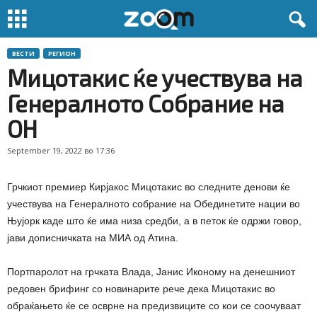
ВЕСТИ
РЕГИОН
Мицотакис ќе учествува на
Генералното Собрание на
ОН
September 19, 2022 во 17:36
Грчкиот премиер Кирјакос Мицотакис во следните денови ќе
учествува на Генералното собрание на Обединетите нации во
Њујорк каде што ќе има низа средби, а в петок ќе одржи говор,
јави дописничката на МИА од Атина.
Портпаролот на грчката Влада, Јанис Иконому на денешниот
редовен брифинг со новинарите рече дека Мицотакис во
обраќањето ќе се осврне на предизвиците со кои се соочуваат