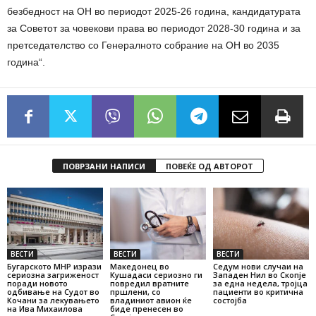
безбедност на ОН во периодот 2025-26 година, кандидатурата
за Советот за човекови права во периодот 2028-30 година и за
претседателство со Генералното собрание на ОН во 2035
година“.
ПОВРЗАНИ НАПИСИ
ПОВЕЌЕ ОД АВТОРОТ
ВЕСТИ
ВЕСТИ
ВЕСТИ
Бугарското МНР изрази
Македонец во
Седум нови случаи на
сериозна загриженост
Кушадаси сериозно ги
Западен Нил во Скопје
поради новото
повредил вратните
за една недела, тројца
одбивање на Судот во
пршлени, со
пациенти во критична
Кочани за лекувањето
владиниот авион ќе
состојба
на Ива Михаилова
биде пренесен во