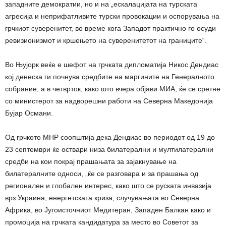
западните демократии, но и на „ескалацијата на турската
агресија и неприфатливите турски провокации и оспорувања на
грчкиот суверенитет, во време кога Западот практично го осуди
ревизионизмот и кршењето на суверенитетот на границите“.
Во Њујорк веќе е шефот на грчката дипломатија Никос Дендиас
кој денеска ги почнува средбите на маргините на Генералното
собрание, а в четврток, како што вчера објави МИА, ќе се сретне
со министерот за надворешни работи на Северна Македонија
Бујар Османи.
Од грчкото МНР соопштија дека Дендиас во периодот од 19 до
23 септември ќе оствари низа билатерални и мултилатерални
средби на кои покрај прашањата за зајакнување на
билатералните односи, „ќе се разговара и за прашања од
регионален и глобален интерес, како што се руската инвазија
врз Украина, енергетската криза, случувањата во Северна
Африка, во Југоисточниот Медитеран, Западен Балкан како и
промоција на грчката кандидатура за место во Советот за