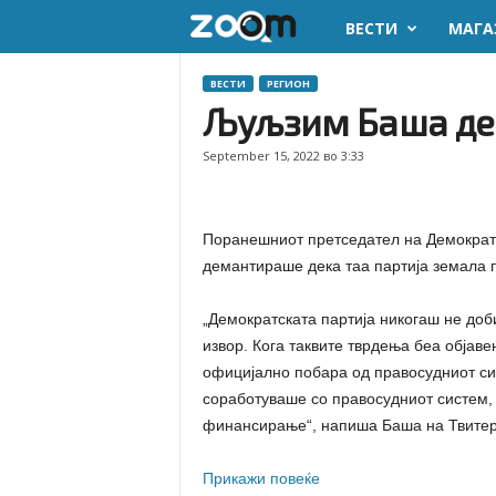
ВЕСТИ
МАГА
z
o
ВЕСТИ
РЕГИОН
Љуљзим Баша дем
o
September 15, 2022 во 3:33
m
.
Поранешниот претседател на Демократ
демантираше дека таа партија земала п
m
„Демократската партија никогаш не доб
k
извор. Кога таквите тврдења беа објав
официјално побара од правосудниот си
соработуваше со правосудниот систем, 
финансирање“, напиша Баша на Твитер
Прикажи повеќе