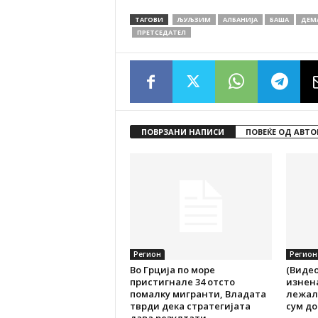
ТАГОВИ
ЉУЉЗИМ
АЛБАНИЈА
БАША
ДЕМ
ПРЕТСЕДАТЕЛ
ПОВРЗАНИ НАПИСИ
ПОВЕЌЕ ОД АВТО
Регион
Регион
Во Грција по море
(Видео
пристигнале 34 отсто
изнен
помалку мигранти, Владата
лежалк
тврди дека стратегијата
сум до