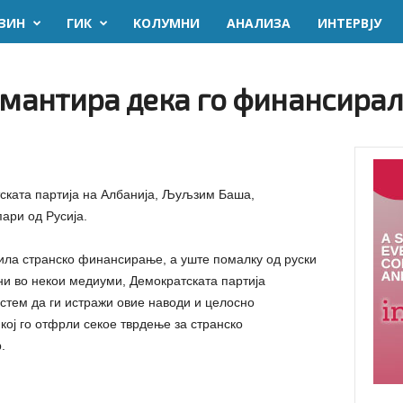
ЗИН
ГИК
KОЛУМНИ
AНАЛИЗА
ИНТЕРВЈУ
антира дека го финансирал
ската партија на Албанија, Љуљзим Баша,
ари од Русија.
ила странско финансирање, а уште помалку од руски
ени во некои медиуми, Демократската партија
стем да ги истражи овие наводи и целосно
кој го отфрли секое тврдење за странско
.