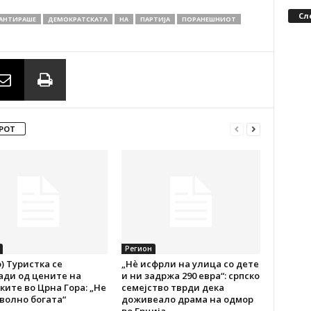
Сл
АНТИРАШЕ
ДЕМОКРАТСКАТА
НА
ПАРТИЈА
ПОРАНЕШНИОТ
РОТ
Регион
) Туристка се
„Нѐ исфрли на улица со дете
ади од цените на
и ни задржа 290 евра“: српско
ите во Црна Гора: „Не
семејство тврди дека
волно богата“
доживеало драма на одмор