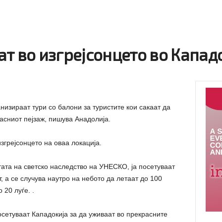
т во изгрејсонцето во Капад
анизираат тури со балони за туристите кои сакаат да
асниот пејзаж, пишува Анадолија.
изгрејсонцето на оваа локација.
стата на светско наследство на УНЕСКО, ја посетуваат
, а се случува наутро на небото да летаат до 100
 20 луѓе. .
осетуваат Кападокија за да уживаат во прекрасните