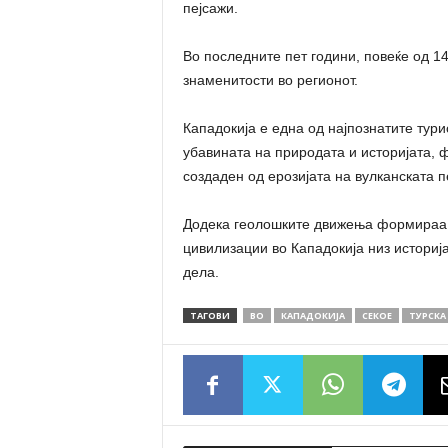
пејсажи.
Во последните пет години, повеќе од 1
знаменитости во регионот.
Кападокија е една од најпознатите тури
убавината на природата и историјата, ф
создаден од ерозијата на вулканската п
Додека геолошките движења формираа б
цивилизации во Кападокија низ историјат
дела.
ТАГОВИ
ВО
КАПАДОКИЈА
СЕКОЕ
ТУРСКА