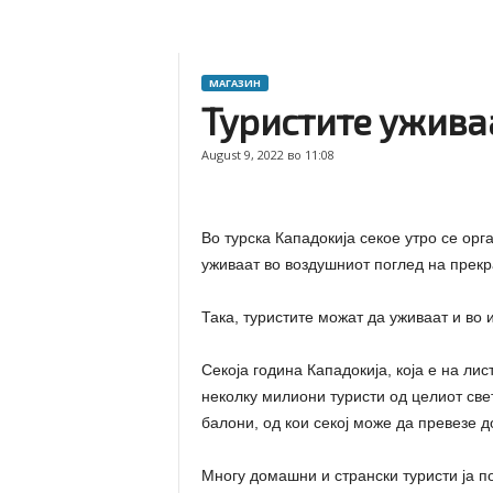
МАГАЗИН
Туристите уживаа
August 9, 2022 во 11:08
Во турска Кападокија секое утро се орг
уживаат во воздушниот поглед на прекр
Така, туристите можат да уживаат и во 
Секоја година Кападокија, која е на ли
неколку милиони туристи од целиот свет
балони, од кои секој може да превезе до
Многу домашни и странски туристи ја п