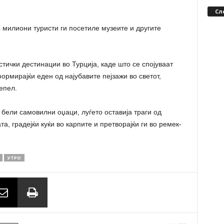
Сл
4 милиони туристи ги посетиле музеите и другите
стички дестинации во Турција, каде што се спојуваат
ормирајќи еден од најубавите пејзажи во светот,
епел.
ели самовилни оџаци, луѓето оставија траги од
а, градејќи куќи во карпите и претворајќи ги во ремек-
УТРО