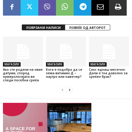
ПОВРЗАНИ НАПИСИ
ПОВЕЌЕ ОД АВТОРОТ
МАГАЗИН
МАГАЗИН
МАГАЗИН
Ако сте родени на овие
Кога е подобро да се
Секс еднаш месечно:
датуми, според
зема витамин Д –
Дали е тоа доволно за
нумерологијата ве
наутро или навечер?
среќен брак?
следи посебна среќа