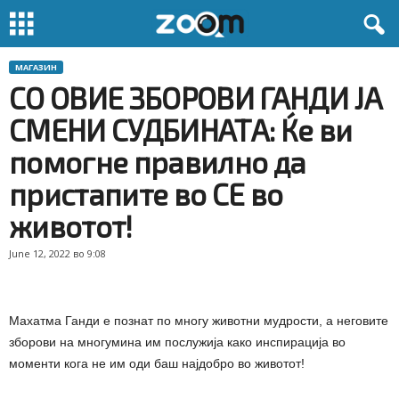
МАГАЗИН
СО ОВИЕ ЗБОРОВИ ГАНДИ ЈА
СМЕНИ СУДБИНАТА: Ќе ви
помогне правилно да
пристапите во СЕ во
животот!
June 12, 2022 во 9:08
Махатма Ганди е познат по многу животни мудрости, а неговите
зборови на многумина им послужија како инспирација во
моменти кога не им оди баш најдобро во животот!