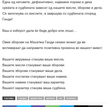
Една од неговите, дефинитивно, најважни пораки е дека
среќата и судбината зависат од нашите мисли, зборови и дела.
Сè започнува со мислите, а завршува со судбината според
Ганди!
Ваш е изборот дали ќе биде добро или лошо…
Овие зборови на Махатма Ганди секако можат да ве
мотивираат да направите позитивна промена во вашиот живот:
Вашето верување станува ваша мисла.
Вашите мисли стануваат ваши зборови.
Вашите зборови стануваат ваши дела.
Вашите постапки стануваат ваши навики.
Вашите навики стануваат ваш карактер.
Вашиот карактер станува ваша судбина.
ТАГОВИ
ГАНДИ
МАХАТМА
МНОГУ
ПО
ПОЗНАТ