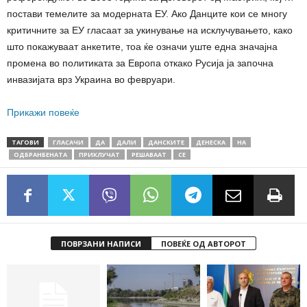
постави темелите за модерната ЕУ. Ако Данците кои се многу
критичните за ЕУ гласаат за укинување на исклучувањето, како
што покажуваат анкетите, тоа ќе означи уште една значајна
промена во политиката за Европа откако Русија ја започна
инвазијата врз Украина во февруари.
Прикажи повеќе
ТАГОВИ
ГЛАСАЧИ
ДА
ДАЛИ
ДАНСКИТЕ
ДЕНЕСКА
НА
ОДБРАНБЕНАТА
ПРИКЛУЧАТ
РЕШАВААТ
СЕ
ПОВРЗАНИ НАПИСИ
ПОВЕЌЕ ОД АВТОРОТ