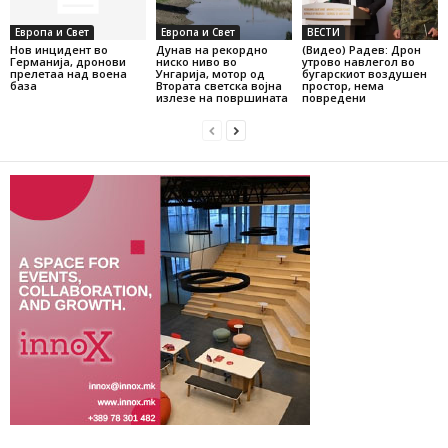
Европа и Свет
Европа и Свет
ВЕСТИ
Нов инцидент во
Дунав на рекордно
(Видео) Радев: Дрон
Германија, дронови
ниско ниво во
утрово навлегол во
прелетаа над воена
Унгарија, мотор од
бугарскиот воздушен
база
Втората светска војна
простор, нема
излезе на површината
повредени