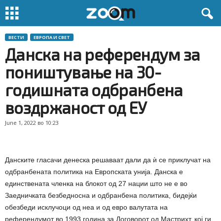
ВЕСТИ
ЕВРОПА И СВЕТ
Данска на референдум за
поништување на 30-
годишната одбранбена
воздржаност од ЕУ
June 1, 2022 во 10:23
Данските гласачи денеска решаваат дали да ѝ се приклучат на
одбранбената политика на Европската унија. Данска е
единствената членка на блокот од 27 нации што не е во
Заедничката безбедносна и одбранбена политика, бидејќи
обезбеди исклучоци од неа и од евро валутата на
референдумот во 1993 година за Договорот од Мастрихт, кој ги