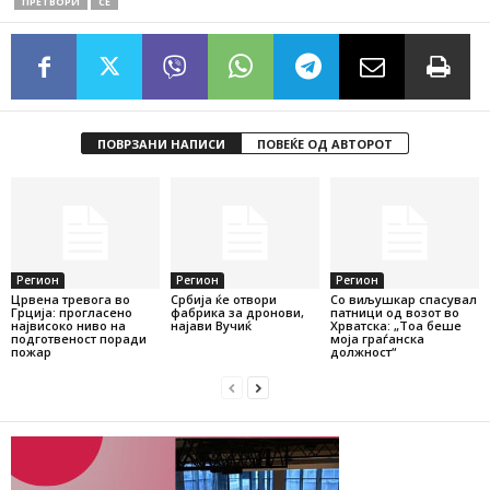
ПРЕТВОРИ
СЕ
ПОВРЗАНИ НАПИСИ
ПОВЕЌЕ ОД АВТОРОТ
Регион
Регион
Регион
Црвена тревога во
Србија ќе отвори
Со виљушкар спасувал
Грција: прогласено
фабрика за дронови,
патници од возот во
највисоко ниво на
најави Вучиќ
Хрватска: „Тоа беше
подготвеност поради
моја граѓанска
пожар
должност“