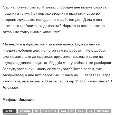
“Јас на пример сум во Италија, слободен ден имаме само за
празник и толку. Пример ако вторник е празник и само во
вторник одмараме, понеделник е работен ден. Дали е ова
штетно за граѓаните, за државата? Нормално дека е штетно
затоа што толку имаме капацитет”.
“За некои е добро, но не и за мене лично. Бидејќи немам
ниеден слободен ден, нон стоп сум на работа… Не е добро,
ама немаме што да правиме, државниот систем е таков да
одмара администрацијата, бидејќи многу работат, ме разбираш.
Заслужуваат значи, многу се уморуваат? Затоа велам, тие
заслужуваат, а ние што работиме 12 часа не …. велат 500 евра
има плата, ама земам 200 евра Јас пекар 15 000 имам плата”.
/
Алсат.мк
Мефаил Исмаили
ТАГОВИ
ВИКЕНД
ВО
ГРАЃАНИТЕ
ДЕЛ
ЗА
ОВОЈ
ОД
ПОГОЛЕМ