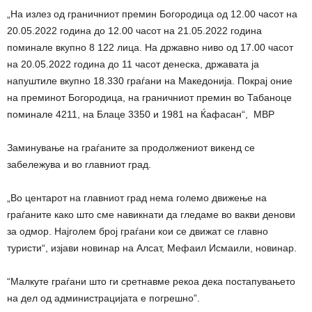
„На излез од граничниот премин Богородица од 12.00 часот на
20.05.2022 година до 12.00 часот на 21.05.2022 година
поминале вкупно 8 122 лица. На државно ниво од 17.00 часот
на 20.05.2022 година до 11 часот денеска, државата ја
напуштиле вкупно 18.330 граѓани на Македонија. Покрај оние
на преминот Богородица, на граничниот премин во Табаноце
поминале 4211, на Блаце 3350 и 1981 на Ќафасан“, МВР
Заминување на граѓаните за продолжениот викенд се
забележува и во главниот град.
„Во центарот на главниот град нема големо движење на
граѓаните како што сме навикнати да гледаме во вакви денови
за одмор. Најголем број граѓани кои се движат се главно
туристи“, изјави новинар на Алсат, Мефаил Исмаили, новинар.
“Малкуте граѓани што ги сретнавме рекоа дека постапувањето
на дел од администрацијата е погрешно”.