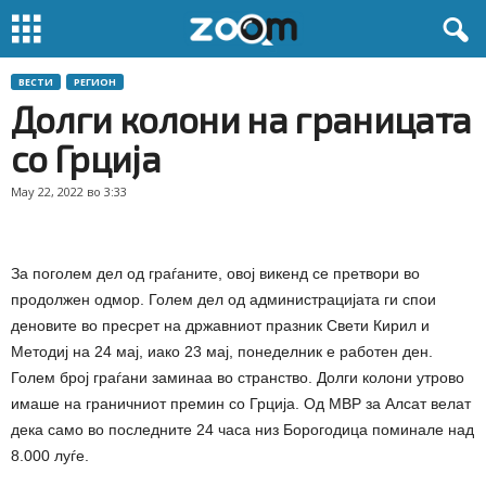
ВЕСТИ
РЕГИОН
Долги колони на границата
со Грција
May 22, 2022 во 3:33
За поголем дел од граѓаните, овој викенд се претвори во
продолжен одмор. Голем дел од администрацијата ги спои
деновите во пресрет на државниот празник Свети Кирил и
Методиј на 24 мај, иако 23 мај, понеделник е работен ден.
Голем број граѓани заминаа во странство. Долги колони утрово
имаше на граничниот премин со Грција. Од МВР за Алсат велат
дека само во последните 24 часа низ Борогодица поминале над
8.000 луѓе.