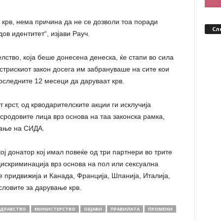
 крв, нема причина да не се дозволи тоа поради
Сл
ов идентитет“, изјави Рауч.
лство, која беше донесена денеска, ќе стапи во сила
встрискиот закон досега им забрануваше на сите кои
оследните 12 месеци да даруваат крв.
 крст, од крводарителските акции ги исклучија
сродовите лица врз основа на таа законска рамка,
вање на СИДА.
кој донатор кој имал повеќе од три партнери во трите
дискриминација врз основа на пол или сексуална
е придвижија и Канада, Франција, Шпанија, Италија,
условите за дарување крв.
ЗДРАВСТВО
МИНИСТЕРСТВО
ОБЈАВИ
ПРАВИЛАТА
ПРОМЕНИ