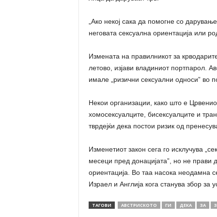
„Ако некој сака да помогне со дарување
неговата сексуална ориентација или род
Измената на правилникот за крводарите
летово, изјави владиниот портпарол. А
имале „ризични сексуални односи” во п
Некои организации, како што е Црвениот
хомосексуалците, бисексуалците и тран
тврдејќи дека постои ризик од пренесу
Изменетиот закон сега го исклучува „се
месеци пред донацијата”, но не прави 
ориентација. Во таа насока неодамна с
Израел и Англија кога станува збор за 
ТАГОВИ
АВСТРИСКОТО
ГИ
ДЕКА
ЗА