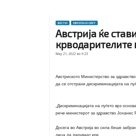
ВЕСТИ
ЕВРОПА И СВЕТ
Австрија ќе став
крводарителите 
May 21, 2022 во 9:23
Австриското Министерство за здравство
да се отстрани дискриминацијата на луѓ
„Дискриминацијата на луѓето врз основ
рече министерот за здравство Јоханес 
Досега во Австрија во сила беше забра
лица да даруваат крв.