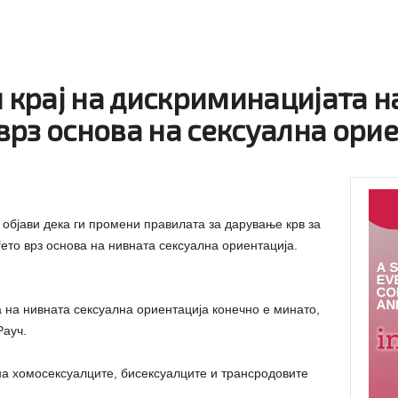
и крај на дискриминацијата н
врз основа на сексуална ори
 објави дека ги промени правилата за дарување крв за
ето врз основа на нивната сексуална ориентација.
а на нивната сексуална ориентација конечно е минато,
Рауч.
на хомосексуалците, бисексуалците и трансродовите