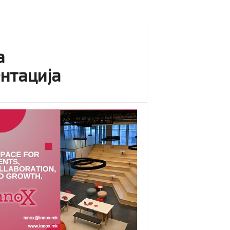
а
ентација